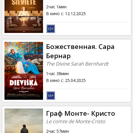
Кинозакуски
2час 1мин
В кино с
:
12.12.2025
B2B
Клуб
Божественная. Сара
Бернар
The Divine Sarah Bernhardt
1час 38мин
В кино с
:
25.04.2025
Граф Монте- Кристо
Le comte de Monte-Cristo
2час 57мин