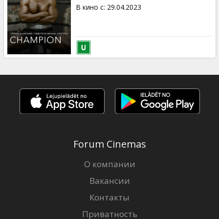
Кинозакуски
В кино с
:
29.04.2023
B2B
Клуб
Forum Cinemas
О компании
Вакансии
Контакты
Приватность