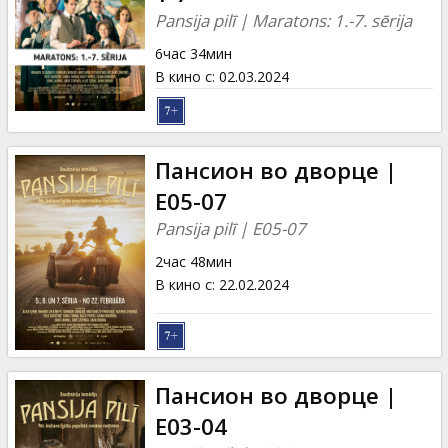
Кинозакуски
Pansija pilī | Maratons: 1.-7. sērija
6час 34мин
B2B
В кино с
:
02.03.2024
Клуб
Пансион во дворце |
E05-07
Pansija pilī | E05-07
2час 48мин
В кино с
:
22.02.2024
Пансион во дворце |
E03-04