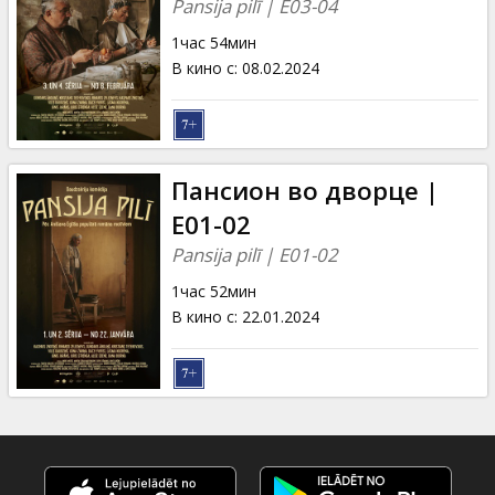
Pansija pilī | E03-04
1час 54мин
В кино с
:
08.02.2024
Пансион во дворце |
E01-02
Pansija pilī | E01-02
1час 52мин
В кино с
:
22.01.2024