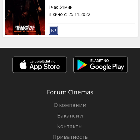
Кинозакуски
1час 51мин
В кино с
:
25.11.2022
B2B
Клуб
Forum Cinemas
О компании
Вакансии
Контакты
Приватность