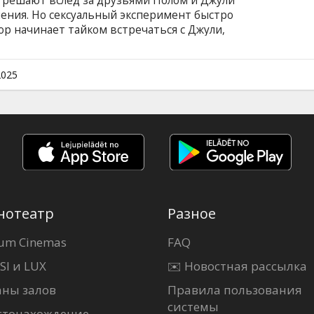
и решают вслед за друзьями Полом и Джули
ния. Но сексуальный эксперимент быстро
ор начинает тайком встречаться с Джули,
, а Пол мечтает лишь об одном — вернуть все
ь отношения куда сложнее, чем их открыть.
субтитрами на латышском и русском языках.
2025
нотеатр
Разное
um Cinemas
FAQ
SI и LUX
✉️ Новостная рассылка
аны залов
Правила пользования
системы
стонахождение