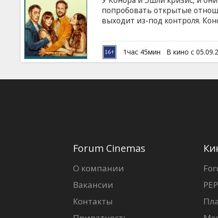
У Конора и Эшли кризис, и он
Кинозакуски
попробовать открытые отноше
выходит из-под контроля. Кон
Эшли пускается во все тяжкие
B2B
как было. Оказывается, закрыт
Фильм на английском языке с 
1час 45мин
В кино с 05.09.
Клуб
Forum Cinemas
Ки
О компании
For
Вакансии
PEP
Контакты
Пл
Приватность
Ме