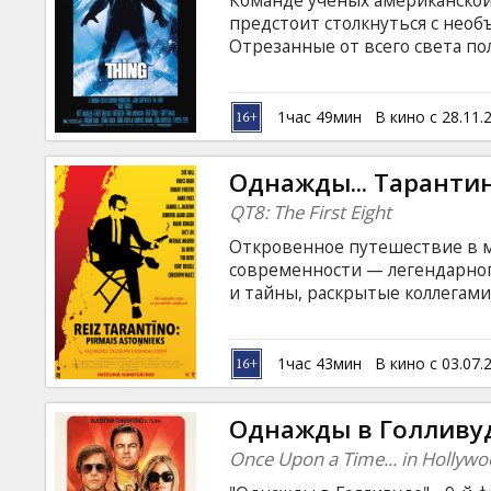
Команде ученых американской
Кинозакуски
предстоит столкнуться с не
Отрезанные от всего света по
инопланетной тварью, пробуд
B2B
беспощадным существом, кото
английском языке с субтитрам
1час 49мин
В кино с 28.11.
Клуб
Однажды... Таранти
QT8: The First Eight
Откровенное путешествие в м
современности — легендарног
и тайны, раскрытые коллегам
фильмов. Фильм на английском
языках.
1час 43мин
В кино с 03.07.
Однажды в Голливу
Once Upon a Time... in Hollyw