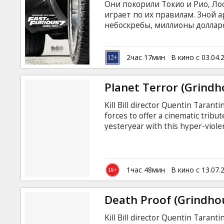
Они покорили Токио и Рио, Ло
играет по их правилам. Зной 
небоскребы, миллионы долларо
злодей. Скорость не знает гр
на латышском и русском языках
2час 17мин
В кино с 03.04.
Planet Terror (Grindh
Kill Bill director Quentin Tarant
forces to offer a cinematic tribu
yesteryear with this hyper-violen
punctuated by a collection of out
Rodriguez and entitled "Planet T
ravenous army of zombie-like h
and the remaining survivors who 
1час 48мин
В кино с 13.07.
Death Proof (Grindho
Kill Bill director Quentin Tarant