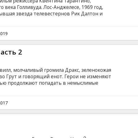
фильм режиссера Квентина Тарантино,
 века Голливуда. Лос-Анджелесе, 1969 год,
Бывшая звезда телевестернов Рик Далтон и
лифф Бут пытаются приспособиться к
оиндустрии. Фильм на английском языке с
сском языках.
2019
асть 2
Квилл, молчаливый громила Дракс, зеленокожая
во Грут и говорящий енот. Герои не изменяют
стью продолжают попадать в немыслимые
почти без ущерба (а иногда даже с пользой)
им предстоит раскрыть одну из самых главных
е на самом деле отец Питера Квилла? Фильм на
2017
и на латышском и русском языках. Сеансы в