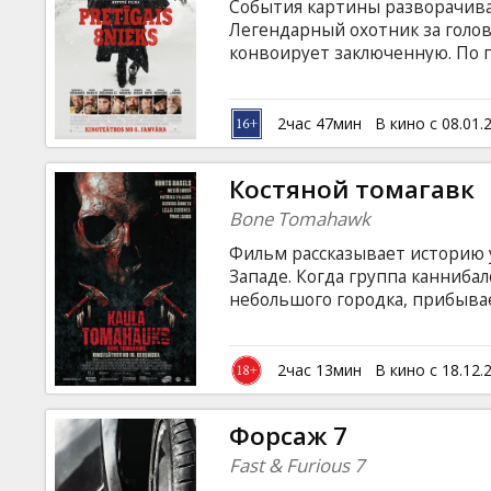
События картины разворачива
Легендарный охотник за голо
конвоирует заключенную. По 
путешественников. Снежная б
лавке на отшибе, где уже рас
конфедератов, мексиканец, ков
2час 47мин
В кино с 08.01.
выдает... Фильм на английско
языках.
Костяной томагавк
Bone Tomahawk
Фильм рассказывает историю 
Западе. Когда группа канниба
небольшого городка, прибыва
вернуть их домой. Но их враг
либо мог себе представить, п
"Костяной томагавк" — это ис
2час 13мин
В кино с 18.12.
вызов опасности и оказавшихс
героической смертью. Фильм н
Форсаж 7
латышском и русском языках.
Fast & Furious 7