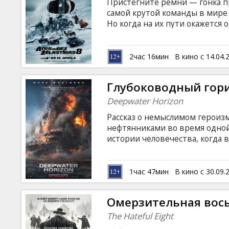
Пристегните ремни — гонка пр
самой крутой команды в мире 
Но когда на их пути окажется
по совместительству королев
разойдутся… Фильм на английс
русском языках.
2час 16мин
В кино с 14.04.
Глубоководный гор
Deepwater Horizon
Рассказ о немыслимом герои
нефтянниками во время одной
истории человечества, когда в
крупная нефтяная платформа
невероятное мужество, чтобы 
английском языке с субтитрам
1час 47мин
В кино с 30.09.
Омерзительная вос
The Hateful Eight