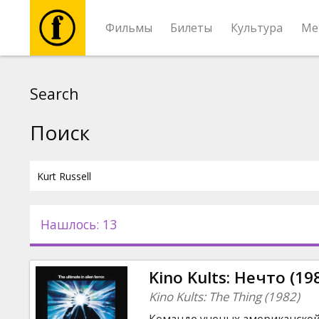
Фильмы
Билеты
Культура
Ме
Фильмы
Search
Билеты
Поиск
Культура
Мероприятия
Нашлось: 13
Новости
Kino Kults: Нечто (19
Подарки
Kino Kults: The Thing (1982)