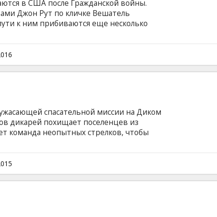
ются в США после Гражданской войны.
вами Джон Рут по кличке Вешатель
пути к ним прибиваются еще несколько
уря вынуждает компанию искать укрытие в
положилось весьма пестрое общество: генерал
бой… И один из них – не тот, за кого себя
2016
м языке с субтитрами на латышском и русском
ужасающей спасательной миссии на Диком
лов дикарей похищает поселенцев из
ет команда неопытных стрелков, чтобы
 оказывается более безжалостным, чем кто-
оставив свою миссию и жизнь под угрозу.
тория о настоящих мужчинах, бросивших
2015
я на грани между бесславной жизнью и и
а английском языке с субтитрами на