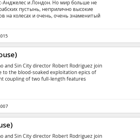
с-Анджелес и Лондон. Но мир больше не
арабских пустынь, неприлично высокие
в на колесах и очень, очень знаменитый
аниц. Фильм на английском языке с субтитрами
.
2015
ouse)
ino and Sin City director Robert Rodriguez join
te to the blood-soaked exploitation epics of
t coupling of two full-length features
rageous trailers. The first segment, directed by
error," details the violent struggle between a
umanoids who have taken control of the planet
refuse to go down without a fight.
2007
use)
ino and Sin City director Robert Rodriguez join