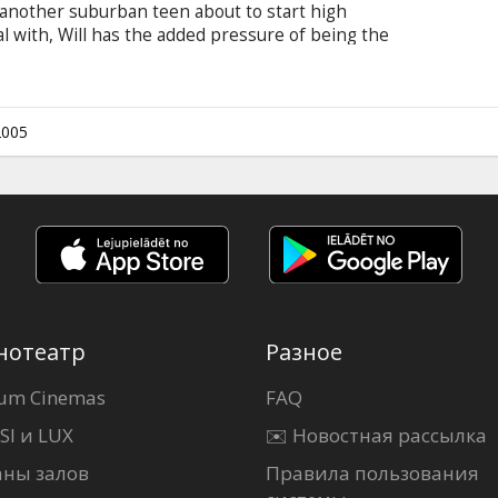
ust another suburban teen about to start high
eal with, Will has the added pressure of being the
old family to attend the esteemed and celebrated
is entrusted with the responsibility of molding
into tomorrow's superheroes. The only problem…
ar without any super powers of his own.
2005
нотеатр
Разное
um Cinemas
FAQ
SI и LUX
✉️ Новостная рассылка
аны залов
Правила пользования