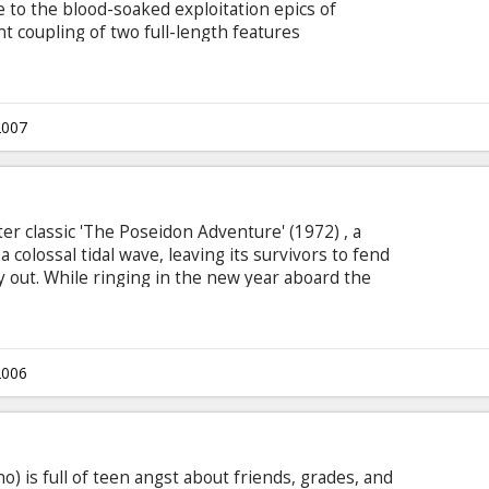
te to the blood-soaked exploitation epics of
t coupling of two full-length features
rageous trailers. The first segment, directed by
error," details the violent struggle between a
umanoids who have taken control of the planet
refuse to go down without a fight.
2007
er classic 'The Poseidon Adventure' (1972) , a
 colossal tidal wave, leaving its survivors to fend
y out. While ringing in the new year aboard the
e crashes into the ship and flips it upside down.
ze their only chance is to make their way to the
at the top, if they are going to have any chance
2006
) is full of teen angst about friends, grades, and