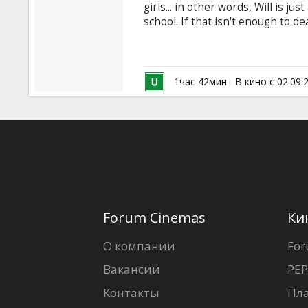
girls... in other words, Will is j
school. If that isn't enough to d
third generation of the Strongh
Sky High. This elite high school 
today's power-gifted students 
Will is starting his freshman ye
1час 42мин
В кино с 02.09.
Forum Cinemas
Ки
О компании
For
Вакансии
PEP
Контакты
Пл