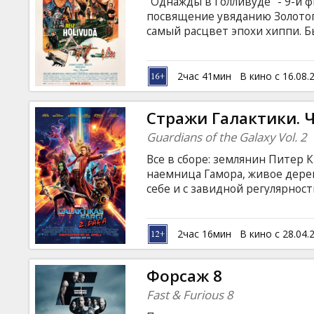
"Однажды в Голливуде" - 9-й 
посвящение увяданию Золотого
самый расцвет эпохи хиппи. 
его долговременный дублер К
стремительно меняющейся кин
субтитрами на латышском и ру
2час 41мин
В кино с 16.08.
Стражи Галактики. Ч
Guardians of the Galaxy Vol. 2
Все в сборе: землянин Питер 
наемница Гамора, живое дере
себе и с завидной регулярно
ситуации, выпутываясь из них 
для окружающих. На этот раз 
тайн во всей Галактике: кто ж
2час 16мин
В кино с 28.04.
английском языке с субтитрам
формате 2D и 3D.
Форсаж 8
Fast & Furious 8