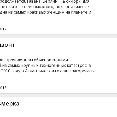
одолжается. Гавана, Берлин, Нью-Йорк, для
нет ничего невозможного, пока они вместе.
 одна из самых красивых женщин на планете и
а киберпреступности, дороги друзей
ком языке с субтитрами на латышском и
2017
изонт
зме, проявленном обыкновенными
 из самых крупных техногенных катастроф в
 2010 году в Атлантическом океане загорелась
. Оставшимся вживых пришлось проявить
вернуться к своим близким. Фильм на
и на латышском и русском языках.
2016
ьмерка