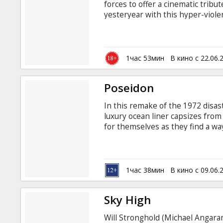
forces to offer a cinematic tribu
yesteryear with this hyper-violen
punctuated by a collection of out
Rodriguez and entitled "Planet T
ravenous army of zombie-like h
and the remaining survivors who 
1час 53мин
В кино с 22.06.
Poseidon
In this remake of the 1972 disast
luxury ocean liner capsizes from a
for themselves as they find a wa
cruise ship Poseidon, a giant wav
A ragtag group of survivors reali
deepest bowels of the ship, now 
of getting out.
1час 38мин
В кино с 09.06.
Sky High
Will Stronghold (Michael Angarano