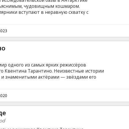
 исследовательской базы в Антарктике
объяснимым, чудовищным кошмаром.
лярники вступают в неравную схватку с
ившейся после тысячелетней спячки во льдах,
рое проснулось и… проголодалось. Фильм на
и на латышском и русском языках.
2023
но
ир одного из самых ярких режиссёров
о Квентина Тарантино. Неизвестные истории
и и знаменитыми актёрами — звёздами его
 языке с субтитрами на латышском и русском
2020
де
ood