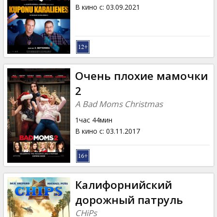
Кинозакуски
В кино с
:
03.09.2021
B2B
Клуб
Очень плохие мамочки
2
A Bad Moms Christmas
1час 44мин
В кино с
:
03.11.2017
Калифорнийский
дорожный патруль
CHiPs