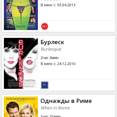
В кино с
:
05.04.2013
Бурлеск
Burlesque
2час 0мин
В кино с
:
24.12.2010
Однажды в Риме
When in Rome
1час 31мин