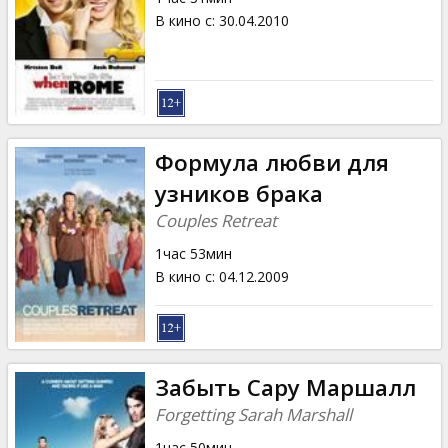
В кино с
:
30.04.2010
Формула любви для
узников брака
Couples Retreat
1час 53мин
В кино с
:
04.12.2009
Забыть Сару Маршалл
Forgetting Sarah Marshall
1час 50мин