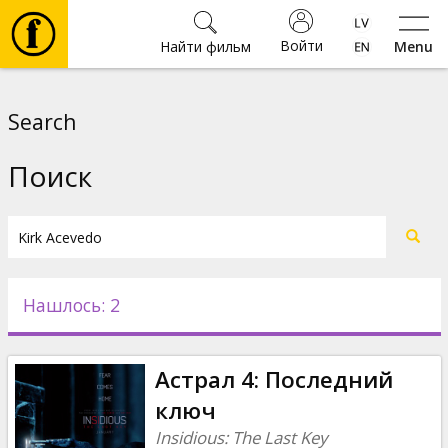
Войти
Найти фильм
Menu
Фильмы
Search
Билеты
Поиск
Культура
Мероприятия
Нашлось: 2
Новости
Астрал 4: Последний
Подарки
ключ
Insidious: The Last Key