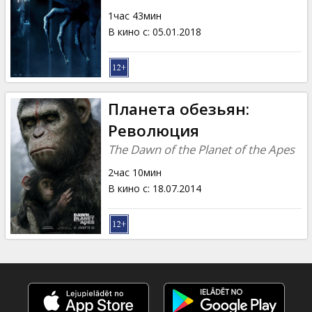
Кинозакуски
1час 43мин
В кино с
:
05.01.2018
B2B
Клуб
Планета обезьян:
Революция
The Dawn of the Planet of the Apes
2час 10мин
В кино с
:
18.07.2014