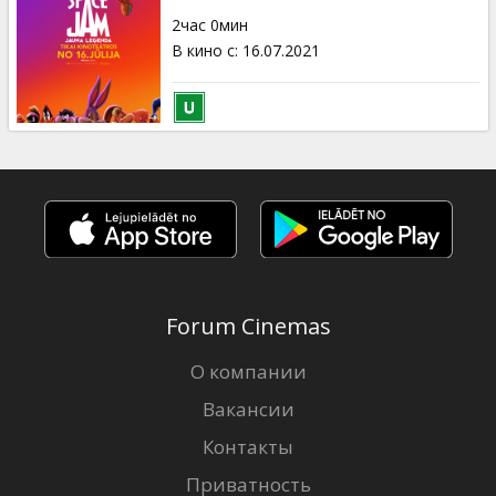
Кинозакуски
2час 0мин
В кино с
:
16.07.2021
B2B
Клуб
Forum Cinemas
О компании
Вакансии
Контакты
Приватность