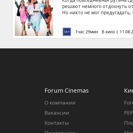
Когда повседневная рутина сд
Кинозакуски
решают немного отдохнуть от
Но никто не мог предугадать,
весёлую и неконтролированную
B2B
субтитрами на латышском и ру
1час 29мин
В кино с 11.08.
Клуб
Forum Cinemas
Ки
О компании
For
Вакансии
PEP
Контакты
Пл
Приватность
Ме