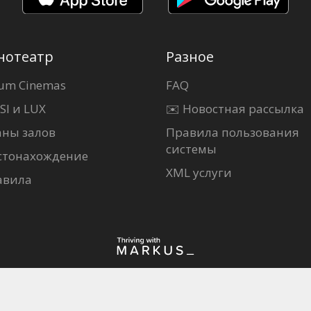
нотеатр
Разное
um Cinemas
FAQ
SI и LUX
✉️ Новостная рассылка
аны залов
Правила пользования
системы
стонахождение
XML услуги
авила