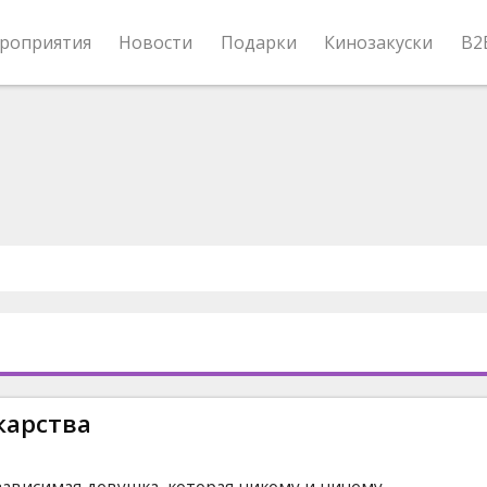
роприятия
Новости
Подарки
Кинозакуски
B2
карства