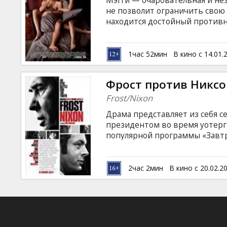
Мэгги — очаровательная и не
Кинозакуски
не позволит ограничить свою 
находится достойный противн
обаяние, равным образом безо
B2B
на клиентов из беспощадного 
обнаруживают, что попали под
1час 52мин
В кино с 14.01.
любви.
Клуб
Фрост против Никсо
Frost/Nixon
Драма представляет из себя 
президентом во время уотерг
популярной программы «Завтра
Langella, Michael Sheen, Kevin B
Macfadyen, Rebecca Hall Режис
субтитрами на латышском и ру
2час 2мин
В кино с 20.02.2