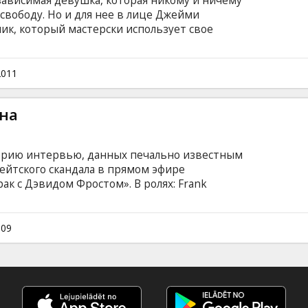
зависимая девушка, которая никому и ничему
свободу. Но и для нее в лице Джейми
ик, который мастерски использует свое
тказно действующее, как на девушек, так и
фармацевтического мира. И вот вскоре оба
 действие самого сильного наркотика —
2011
на
серию интервью, данных печально известным
ейтского скандала в прямом эфире
к с Дэвидом Фростом». В ролях: Frank
acon, Oliver Platt, Sam Rockwell, Matthew
сёр: Ron Howard Фильм на английском языке с
сском языках.
009