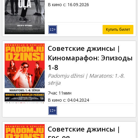
Кинозакуски
В кино с
:
16.09.2026
B2B
Купить билет
Клуб
Советские джинсы |
Киномарафон: Эпизоды
1-8
Padomju džinsi | Maratons: 1.-8.
sērija
7час 11мин
В кино с
:
04.04.2024
Советские джинсы |