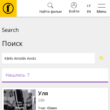
Войти
Найти фильм
Menu
Фильмы
Search
Билеты
Поиск
Культура
Мероприятия
Нашлось: 7
Новости
Уля
Подарки
Uļa
1час 43мин