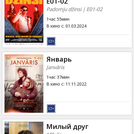
E01-02
Padomju džinsi | E01-02
1час 55мин
В кино с
:
01.03.2024
Январь
Janvāris
1час 37мин
В кино с
:
11.11.2022
Mилый друг