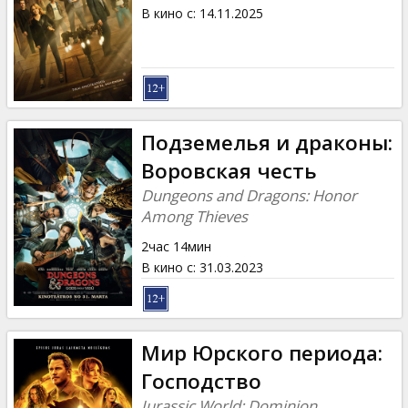
Кинозакуски
В кино с
:
14.11.2025
B2B
Клуб
Подземелья и драконы:
Воровская честь
Dungeons and Dragons: Honor
Among Thieves
2час 14мин
В кино с
:
31.03.2023
Мир Юрского периода:
Господство
Jurassic World: Dominion