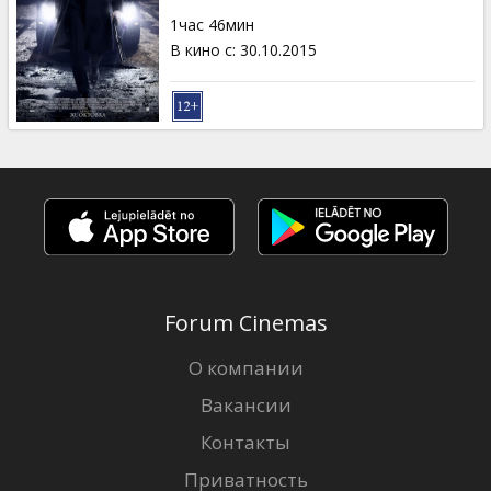
Кинозакуски
1час 46мин
В кино с
:
30.10.2015
B2B
Клуб
Forum Cinemas
О компании
Вакансии
Контакты
Приватность