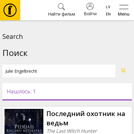
Войти
Найти фильм
Menu
Фильмы
Search
Билеты
Поиск
Культура
Мероприятия
Нашлось: 1
Новости
Последний охотник на
Подарки
ведьм
The Last Witch Hunter