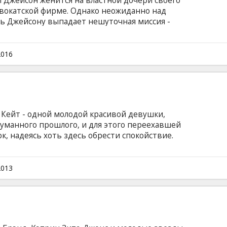
 Джейсон женится на властной дочери своего
двокатской фирме. Однако неожиданно над
дь Джейсону выпадает нешуточная миссия -
вместе со своим дедом-баламутом Диком. А
денческие вечеринки, драки в баре и
 поскольку Дик дал себе зарок жить на
2016
лийском языке с субтитрами на латышском и
 Кейт - одной молодой красивой девушки,
уманного прошлого, и для этого переехавшей
, надеясь хоть здесь обрести спокойствие.
й, Кейт мало с кем общается, однако
 к своей загадочной персоне. Встреча с
инчика Алексом – молодым мужчиной,
2013
и новым соседом - холостяком Джо,