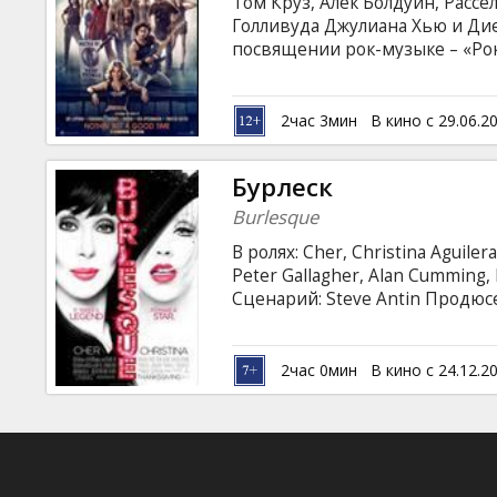
Том Круз, Алек Болдуин, Расс
Голливуда Джулиана Хью и Ди
посвящении рок-музыке – «Рок
провинциального американског
воплотить в жизнь свои мечты
талантливого музыканта... Их
2час 3мин
В кино с 29.06.2
событиями в самом популярно
жизнь протекает под бешенны
Бурлеск
Burlesque
В ролях: Cher, Christina Aguiler
Peter Gallagher, Alan Cumming, K
Сценарий: Steve Antin Продюсе
с субтитрами на латышском и р
2час 0мин
В кино с 24.12.2