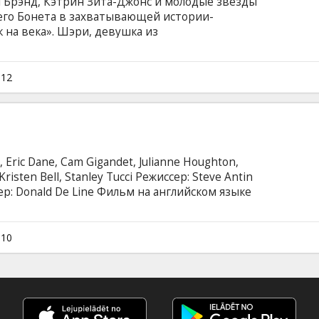
ел Брэнд, Кэтрин Зита-Джонс и молодые звезды
его Бонета в захватывающей истории-
 на века». Шэри, девушка из
о городка, отправляется в Голливуд, чтобы
. Там она встречает Дрю, местного парня,
 любовные перипетии перекликаются с
012
м музыкальном клубе города, в котором
й ритм рок-н-ролла.
a, Eric Dane, Cam Gigandet, Julianne Houghton,
risten Bell, Stanley Tucci Режиссер: Steve Antin
р: Donald De Line Фильм на английском языке
усском языках.
010