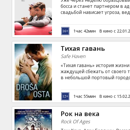
Уже через неделю образцовый
Кинозакуски
босса и станет партнером в а
свадьбой нависает угроза, ве
провести весенние каникулы 
B2B
это означает сумасшедшие сту
незобываемые вечера караоке,
1час 42мин
В кино с 22.01.
полную катушку! Фильм на анг
Клуб
русском языках.
Тихая гавань
Safe Haven
«Тихая гавань» история жизни
жаждущей сбежать от своего т
в небольшой портовый городок
Надеясь остаться незамеченно
вызывает ещё больший интерес
владельцем небольшого магаз
1час 55мин
В кино с 15.02.
овдовевшим отцом–одиночкой 
переворачивает ее жизнь.
Рок на века
Rock Of Ages