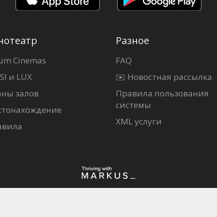
нотеатр
Разное
um Cinemas
FAQ
SI и LUX
✉️ Новостная рассылка
аны залов
Правила пользования
системы
стонахождение
XML услуги
авила