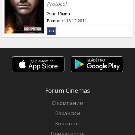
Кинозакуски
Protocol
2час 13мин
B2B
В кино с
:
16.12.2011
Клуб
Forum Cinemas
О компании
Вакансии
Контакты
Приватность