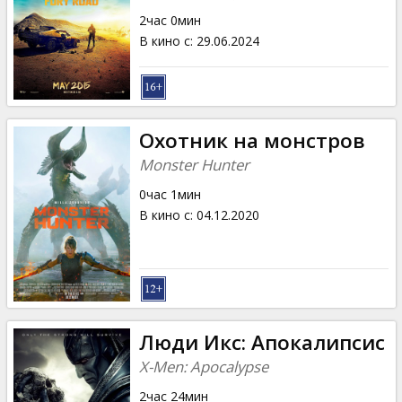
Кинозакуски
2час 0мин
В кино с
:
29.06.2024
B2B
Клуб
Охотник на монстров
Monster Hunter
0час 1мин
В кино с
:
04.12.2020
Люди Икс: Апокалипсис
X-Men: Apocalypse
2час 24мин