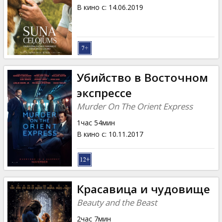
Кинозакуски
В кино с
:
14.06.2019
B2B
Клуб
Убийство в Восточном
экспрессе
Murder On The Orient Express
1час 54мин
В кино с
:
10.11.2017
Красавица и чудовище
Beauty and the Beast
2час 7мин