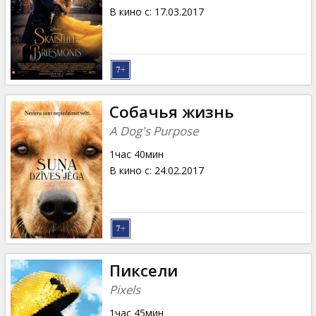
В кино с
:
17.03.2017
Собачья жизнь
A Dog's Purpose
1час 40мин
В кино с
:
24.02.2017
Пиксели
Pixels
1час 45мин