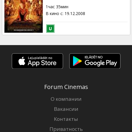
Кинозакуски
1час 35мин
В кино с
:
19.12.2008
B2B
Клуб
Forum Cinemas
О компании
Вакансии
Контакты
Приватность