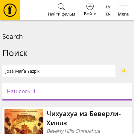
Войти
Найти фильм
Menu
Фильмы
Search
Билеты
Поиск
Культура
Мероприятия
Нашлось: 1
Новости
Чихуахуа из Беверли-
Подарки
Хиллз
Beverly Hills Chihuahua