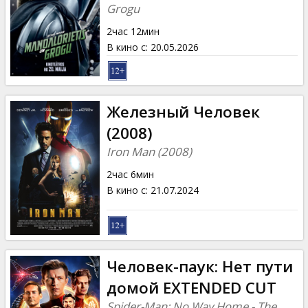
Кинозакуски
Grogu
2час 12мин
B2B
В кино с
:
20.05.2026
Клуб
Железный Человек
(2008)
Iron Man (2008)
2час 6мин
В кино с
:
21.07.2024
Человек-паук: Нет пути
домой EXTENDED CUT
Spider-Man: No Way Home - The