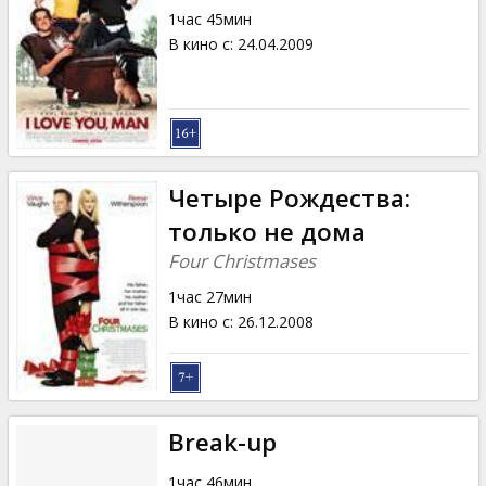
1час 45мин
В кино с
:
24.04.2009
Четыре Рождества:
только не дома
Four Christmases
1час 27мин
В кино с
:
26.12.2008
Break-up
1час 46мин