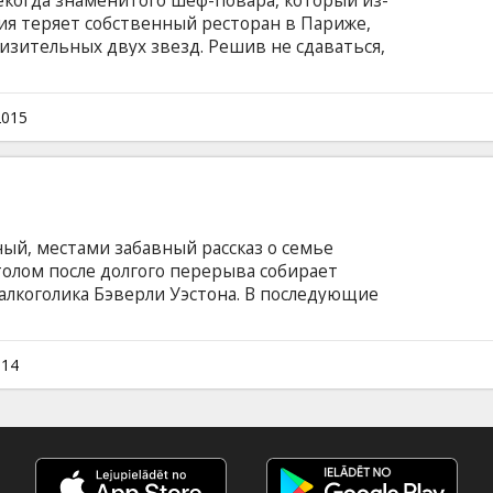
екогда знаменитого шеф-повара, который из-
тия теряет собственный ресторан в Париже,
изительных двух звезд. Решив не сдаваться,
ду, перестраивает лондонский ресторан и
. Фильм на английском языке с субтитрами на
2015
ый, местами забавный рассказ о семье
толом после долгого перерыва собирает
алкоголика Бэверли Уэстона. В последующие
ором хозяйничает властная Вайолетт, среди
ин конфликт за другим, а ситауцию тем паче
известная латвийскому театральному зрителю
014
ия пьесы драматурга Трэйси Леттса,