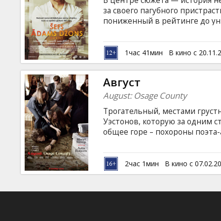
В центре сюжета — история н
Кинозакуски
за своего пагубного пристрас
пониженный в рейтинге до ун
он вновь собирает свою коман
B2B
надеется получить три звезды
латышском и русском языках.
1час 41мин
В кино с 20.11.
Клуб
Август
August: Osage County
Трогательный, местами грустн
Уэстонов, которую за одним с
общее горе – похороны поэта-
несколько дней в доме, в кот
родственников вспыхивает од
накаляют давние обиды. Уже 
2час 1мин
В кино с 07.02.2
комедия «Август» - экранизац
написанной им в 2007 году.