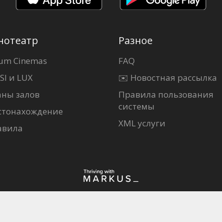
нотеатр
Разное
um Cinemas
FAQ
SI и LUX
✉️ Новостная рассылка
аны залов
Правила пользования
системы
стонахождение
XML услуги
авила