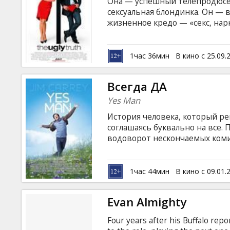
Она — успешный телепродюсе
сексуальная блондинка. Он — 
жизненное кредо — «секс, нар
равенство полов, политкоррек
Вы думаете, у них может что-
1час 36мин
В кино с 25.09.
Всегда ДА
Yes Man
История человека, который р
соглашаясь буквально на все. 
водоворот нескончаемых коми
переворачивают его жизнь вве
Джим Керри, Зуи Дешанель, Д
Фильм на английском языке с 
1час 44мин
В кино с 09.01.
Evan Almighty
Four years after his Buffalo rep