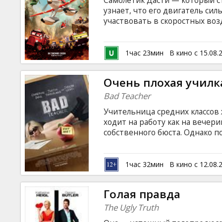
Самолетик Дасти — который с
Кинозакуски
узнает, что его двигатель си
участвовать в скоростных воз
занятие и знакомится с муже
B2B
которой руководит ветеран а
насколько тяжела и опасна ра
1час 23мин
В кино с 15.08.
такое настоящий героизм и сам
Клуб
Фильм дублирован на русском
Очень плохая училк
Bad Teacher
Учительница средних классов
ходит на работу как на вечер
собственного бюста. Однако п
бойфрендом ее образ жизни рез
сразу. Но когда в их школу п
теряет голову и начинает охоту
1час 32мин
В кино с 12.08.
Punch, Jason Segel, Justin Timbe
Фильм на английском языке с 
Голая правда
The Ugly Truth