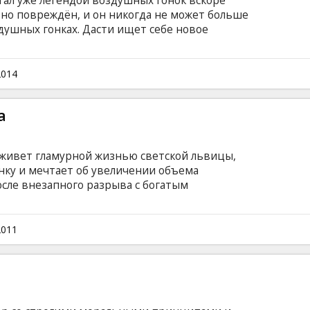
тал уже легендой воздушных гонок вскоре
льно повреждён, и он никогда не может больше
душных гонках. Дасти ищет себе новое
ственной пожарно-спасательной командой,
виации вертолёт по имени Ренждер. Узнав
бота пожарной авиации Дасти поймёт, что
2014
оотдача и сам захочет стать спасателем.
 и латышском языке.
а
 живет гламурной жизнью светской львицы,
инку и мечтает об увеличении объема
осле внезапного разрыва с богатым
ко меняется, хотя сама она это осознает не
риходит новый преподаватель, она совершенно
 за деньгами. В ролях: Cameron Diaz, Lucy
2011
rlake, Phyllis Smith Режиссер: Jake Kasdan
субтитрами на латышском и русском языках.