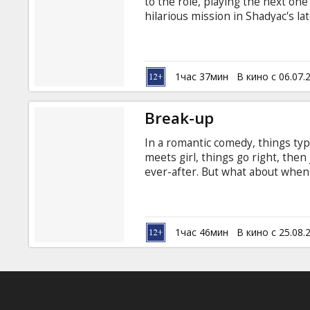
to the role, playing the next on
hilarious mission in Shadyac's
(Million Dollar Baby, Bruce Almi
and quiet wisdom -- also returns
the life of the Baxters with a c
the very foundation upon which 
1час 37мин
В кино с 06.07.
Break-up
In a romantic comedy, things typi
meets girl, things go right, then j
ever-after. But what about when
day? When the routine starts to d
things that used to endear them to 
each other?
1час 46мин
В кино с 25.08.