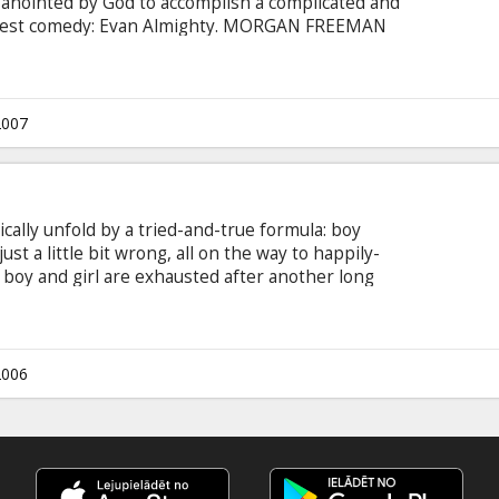
e anointed by God to accomplish a complicated and
 latest comedy: Evan Almighty. MORGAN FREEMAN
ghty) -- bringing his unique brand of sly comedy
 to the franchise as God, coming to intercede in
ommand for the husband and father that will shake
Evan stands.
2007
cally unfold by a tried-and-true formula: boy
ust a little bit wrong, all on the way to happily-
 boy and girl are exhausted after another long
rive them absolutely nutty? When all the little
each other start to just . . . really . . . annoy
2006