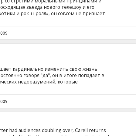
р со строгими моральными принципами и
восходящая звезда нового телешоу и его
котики и рок-н-ролл», он совсем не признает
тность и так далее. В общем, настоящий мачо.
то получиться?
2009
ешает кардинально изменить свою жизнь,
Постоянно говоря "да", он в итоге попадает в
ческих недоразумений, которые
рх дном... Режиссер: Пейтон Рид В ролях:
энни Мастерсон, Брэдли Купер, Теренс Стэмп
субтитрами на латышском и русском языках.
2009
orter had audiences doubling over, Carell returns