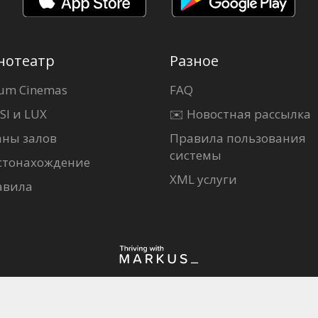
нотеатр
Разное
um Cinemas
FAQ
SI и LUX
✉️ Новостная рассылка
аны залов
Правила пользования
системы
стонахождение
XML услуги
авила