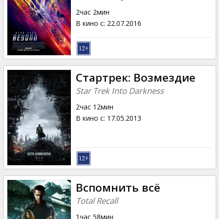
2час 2мин
В кино с
:
22.07.2016
Стартрек: Возмездие
Star Trek Into Darkness
2час 12мин
В кино с
:
17.05.2013
Вспомнить всё
Total Recall
1час 58мин