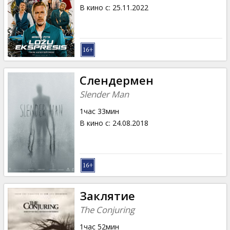
Кинозакуски
В кино с
:
25.11.2022
B2B
Клуб
Слендермен
Slender Man
1час 33мин
В кино с
:
24.08.2018
Заклятие
The Conjuring
1час 52мин