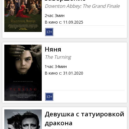
Кинозакуски
Downton Abbey: The Grand Finale
2час 3мин
B2B
В кино с
:
11.09.2025
Клуб
Няня
The Turning
1час 34мин
В кино с
:
31.01.2020
Девушка с татуировкой
дракона