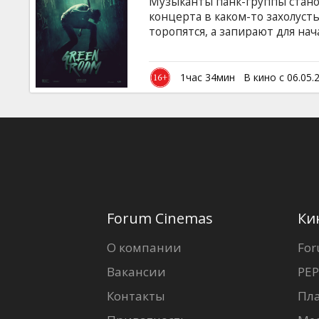
Mузыканты панк-группы стано
концерта в каком-то захолусть
торопятся, а запирают для нач
английском языке с субтитрам
1час 34мин
В кино с 06.05.
Forum Cinemas
Ки
О компании
For
Вакансии
PEP
Контакты
Пл