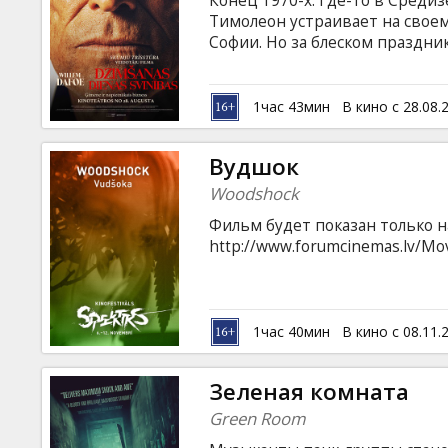
Конец 1970-х. Где-то в Среди
Кинозакуски
Тимолеон устраивает на свое
Софии. Но за блеском праздни
каждый стремится приблизитьс
B2B
на английском языке с субтитр
1час 43мин
В кино с 28.08.
Клуб
Вудшок
Woodshock
Фильм будет показан только на
http://www.forumcinemas.lv/Mov
1час 40мин
В кино с 08.11.
Зеленая комната
Green Room