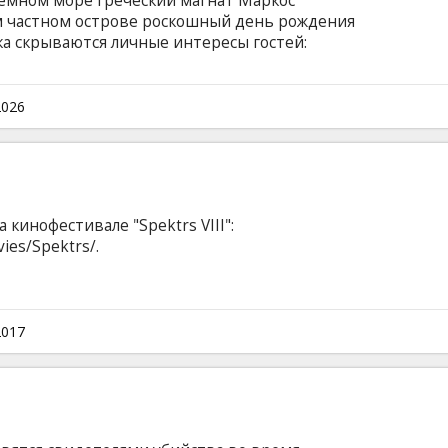
земном море греческий магнат Маркос
м частном острове роскошный день рождения
ка скрываются личные интересы гостей:
я к хозяину острова со своей целью. Фильм
ами на латышском и русском языках.
2026
 кинофестивале "Spektrs VIII":
ies/Spektrs/.
2017