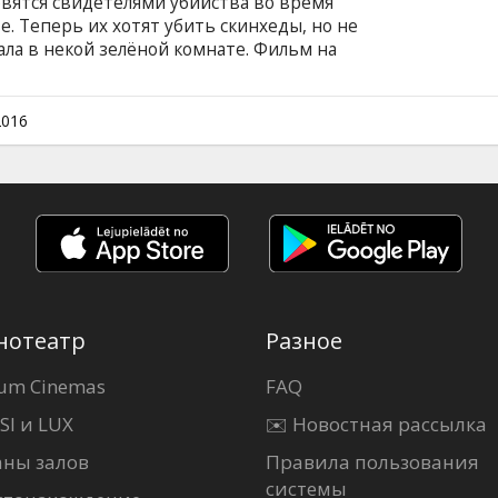
вятся свидетелями убийства во время
е. Теперь их хотят убить скинхеды, но не
ала в некой зелёной комнате. Фильм на
и на латышском и русском языках.
2016
нотеатр
Разное
um Cinemas
FAQ
SI и LUX
✉️ Новостная рассылка
аны залов
Правила пользования
системы