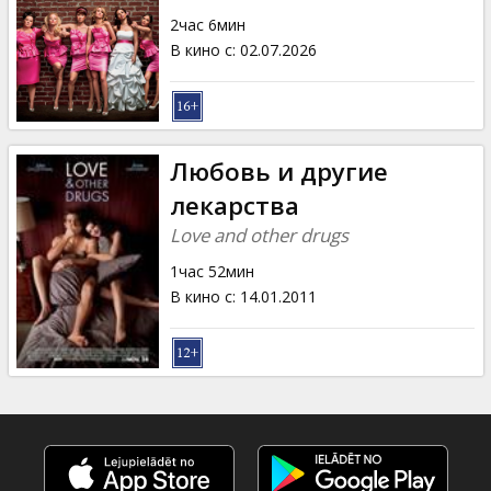
Кинозакуски
2час 6мин
В кино с
:
02.07.2026
B2B
Клуб
Любовь и другие
лекарства
Love and other drugs
1час 52мин
В кино с
:
14.01.2011