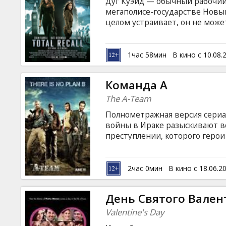
Дуг Куэйд — обычный рабочий
мегаполисе-государстве Новый
целом устраивает, он не может
то большего. Потребность в 
его в подпольный кабинет, г
клиентов воспоминания-фантаз
1час 58мин
В кино с 10.08.
при этом пережить сами событ
что в своих новых воспоминан
Команда А
спецназа штурмует кабинет и 
The A-Team
Полнометражная версия сериал
войны в Ираке разыскивают 
преступлении, которого герои
они успевают помогать обиже
истории придают вовлеченны
технологии. В ролях: Liam Neeson
2час 0мин
В кино с 18.06.2
Sharlto Copley Режиссер: Joe Ca
Сценарий: Brian Bloom Фильм 
День Святого Вален
латышском и русском языках.
Valentine's Day