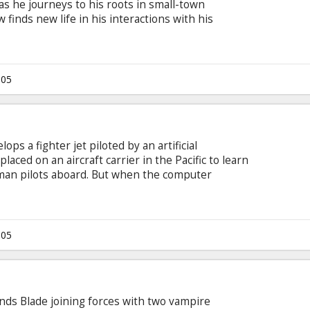
as he journeys to his roots in small-town
 finds new life in his interactions with his
 his unexpected romance with Claire (Kirsten
irline stewardess. Starring: Kirsten Dunst,
lec Baldwin, Judy Greer, Jessica Biel, Loudon
Schneider, Bruce McGill, Gaillard Sartain English
005
 subtitles.
ops a fighter jet piloted by an artificial
placed on an aircraft carrier in the Pacific to learn
an pilots aboard. But when the computer
 the humans who are charged with stopping it
 Josh Lucas, Jamie Foxx, Jessica Biel English
 subtitles.
005
finds Blade joining forces with two vampire