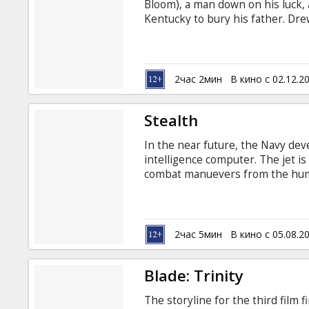
Bloom), a man down on his luck, 
Kentucky to bury his father. Drew
colorful extended family, and in
Dunst), a quirky and persistent a
Orlando Bloom, Susan Sarandon, A
Wainwright III, Paula Dean, Paul 
2час 2мин
В кино с 02.12.2
language with latvian and russian
Stealth
In the near future, the Navy devel
intelligence computer. The jet is 
combat manuevers from the hum
develops a mind of its own, it's
before it incites a war... Staring:
language with latvian and russian
2час 5мин
В кино с 05.08.2
Blade: Trinity
The storyline for the third film 