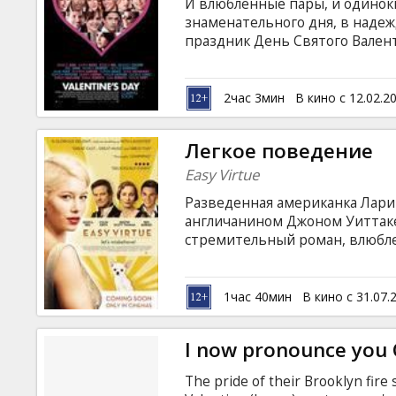
И влюбленные пары, и одинок
знаменательного дня, в наде
праздник День Святого Вален
волнительные и приятные мгн
Режиссёр:ГарриМаршалл В роля
Альба, Джессика Бил, Дженни
2час 3мин
В кино с 12.02.2
Эштон Катчер, Тофер Грейс, Эм
Патрик Демпси, Эрик Дейн, К
Легкое поведение
Фильм на английском языке с 
Easy Virtue
Разведенная американка Лари
англичанином Джоном Уиттаке
стремительный роман, влюбле
родину своего нового мужа, ч
Приехав в Англию, новоиспече
неодобрением их брака семьей
1час 40мин
В кино с 31.07.
I now pronounce you 
The pride of their Brooklyn fire 