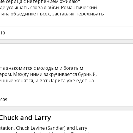
ие сердца с нетерпением ожидают
жде услышать слова любви. Романтический
тина объединяет всех, заставляя переживать
овения своей жизни.
х: Джулия Робертс, Анна Хатуэй, Джессика
фер Гарнер, Ширли Маклейн, Бредли Купир,
010
ма Робертс, Hector Elizondo, Bryce Robinson,
артан Дженкинс, Джейми Фокс, Куин Латифа
субтитрами на латышском и русском языках.
та знакомится с молодым и богатым
ром. Между ними закручивается бурный,
нные женятся, и вот Ларита уже едет на
тобы познакомиться с его родителями.
нные супруги сталкиваются с категорическим
 Уиттекеров...
2009
Chuck and Larry
station, Chuck Levine (Sandler) and Larry