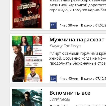
Известный режиссер отваживае
Кинозакуски
визитной карточкой дорогост
скромную, к тому же черно-бе
будущий «мастер страха» вгл
B2B
души, чтобы найти те нервные
как по клавишам, сыграть на 
1час 38мин
В кино с 01.02.
Фильм на английском языке с 
Клуб
Мужчина нарасхват
Playing For Keeps
Флирт с самыми горячими кра
женой. Особенно когда не мож
продолжать бесконечные стр
семью. Герой Джерарда Батлер
обаятельный мужчина одарива
пока у его жены не закончил
1час 45мин
В кино с 07.12.
карьере и горячих девушках Д
все складывается так, как хоч
Вспомнить всё
по-другому взглянуть на раз
Total Recall