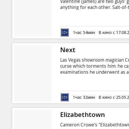
Valentine (James) are two guys' g
anything for each other. Salt-of
protect his family. His buddy Chu
Grateful Chuck owes Larry for savi
favor big time when civic red t
his life insurance beneficiaries. 
1час 54мин
В кино с 17.08.
domestic partner on some city f
Next
Las Vegas showroom magician Cris
curse which torments him: he can
examinations he underwent as a 
medical establishment in his po
performing cheap tricks and livi
terrorist group threatens to det
government agent Callie Ferris m
1час 32мин
В кино с 25.05.
him to help her stop the catacly
Elizabethtown
Cameron Crowe's "Elizabethtown"