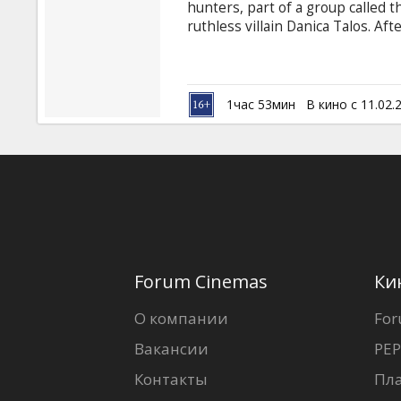
hunters, part of a group called t
ruthless villain Danica Talos. Af
of all modern vampires, Talos 
(notice the modernization of the
hopes of finally getting world con
Nightstalkers must unleash a viru
1час 53мин
В кино с 11.02.
chance to make it work.
Forum Cinemas
Ки
О компании
For
Вакансии
PEP
Контакты
Пл