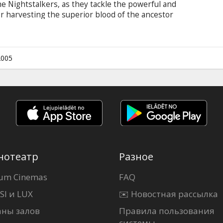
he Nightstalkers, as they tackle the powerful and
ter harvesting the superior blood of the ancestor
has resurrected the man now known as "Drake"
 Dracula name) from a century-long sleep in the
trol for all vampires. Blade, along with the
s that will kill all vamps -- but only are given one
2005
нотеатр
Разное
um Cinemas
FAQ
SI и LUX
✉️ Новостная рассылка
аны залов
Правила пользования
системы