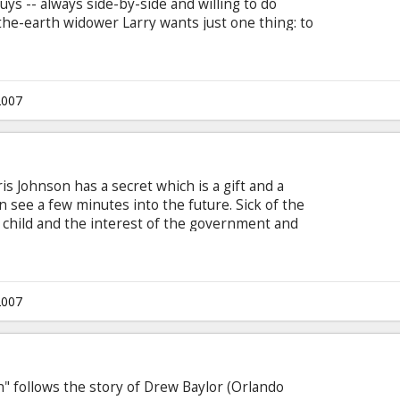
uys -- always side-by-side and willing to do
-the-earth widower Larry wants just one thing: to
ck also wants one thing: to enjoy the single life.
ng his life on the job, and Larry calls in that
ape prevents him from naming his own two kids as
All that Chuck has to do is claim to be Larry's
2007
orms.
 Johnson has a secret which is a gift and a
 see a few minutes into the future. Sick of the
child and the interest of the government and
wer, he lies low under an assumed name in Vegas,
ng off small-time gambling "winnings." But when a
onate a nuclear device in Los Angeles,
ust use all her wiles to capture Cris and convince
2007
sm.
 follows the story of Drew Baylor (Orlando