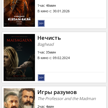
Кинозакуски
1час 46мин
В кино с
:
30.01.2026
B2B
Клуб
Нечисть
Baghead
1час 35мин
В кино с
:
09.02.2024
Игры разумов
The Professor and the Madman
2час 4мин