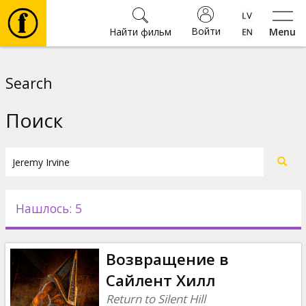
Войти
Найти фильм
Menu
Фильмы
Search
Билеты
Поиск
Культура
Мероприятия
Нашлось: 5
Новости
Возвращение в
Подарки
Сайлент Хилл
Return to Silent Hill