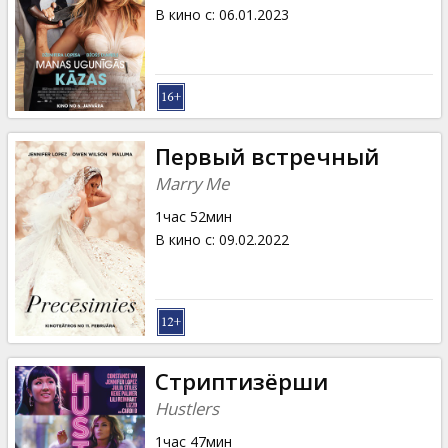
Кинозакуски
В кино с
:
06.01.2023
B2B
Клуб
Первый встречный
Marry Me
1час 52мин
В кино с
:
09.02.2022
Стриптизёрши
Hustlers
1час 47мин