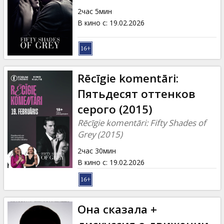
Кинозакуски
2час 5мин
В кино с
:
19.02.2026
B2B
Клуб
Rēcīgie komentāri:
Пятьдесят оттенков
серого (2015)
Rēcīgie komentāri: Fifty Shades of
Grey (2015)
2час 30мин
В кино с
:
19.02.2026
Она сказала +