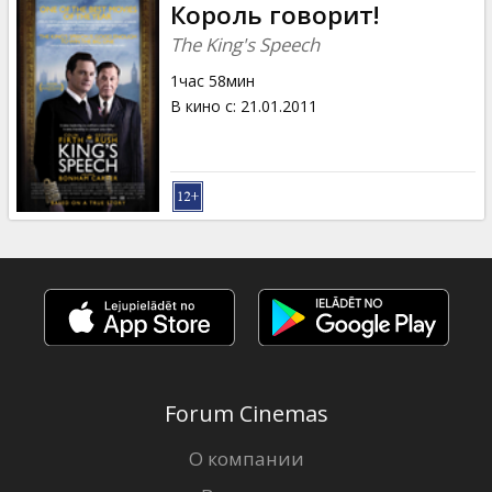
Король говорит!
The King's Speech
1час 58мин
В кино с
:
21.01.2011
Forum Cinemas
О компании