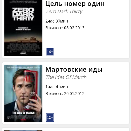
Цель номер один
Zero Dark Thirty
2час 37мин
В кино с
:
08.02.2013
Мартовские иды
The Ides Of March
1час 41мин
В кино с
:
20.01.2012