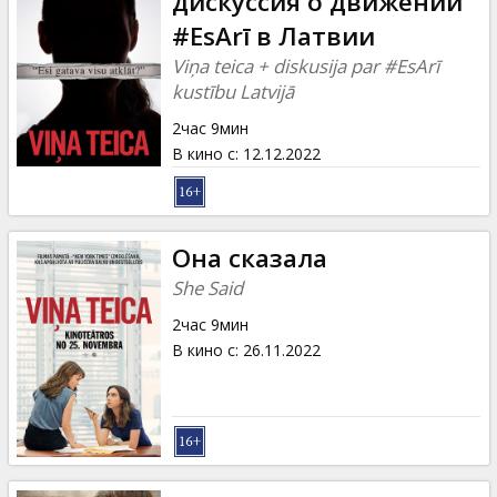
дискуссия о движении
#EsArī в Латвии
Viņa teica + diskusija par #EsArī
kustību Latvijā
2час 9мин
В кино с
:
12.12.2022
Она сказала
She Said
2час 9мин
В кино с
:
26.11.2022