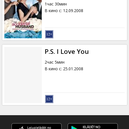
1час 30мин
В кино с
:
12.09.2008
P.S. I Love You
2час 5мин
В кино с
:
25.01.2008