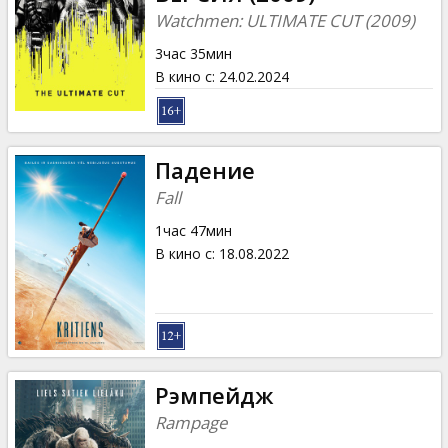
Кинозакуски
Watchmen: ULTIMATE CUT (2009)
3час 35мин
B2B
В кино с
:
24.02.2024
Клуб
Падение
Fall
1час 47мин
В кино с
:
18.08.2022
Рэмпейдж
Rampage