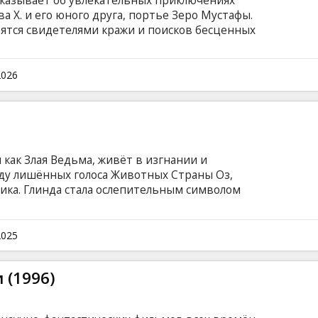
сказывает об увлекательных приключениях
а Х. и его юного друга, портье Зеро Мустафы.
ятся свидетелями кражи и поисков бесценных
рьбы за огромное состояние богатой семьи
 в Европе между двумя кровопролитными
глийском языке с субтитрами на латышском
2026
 как Злая Ведьма, живёт в изгнании и
оду лишённых голоса Животных Страны Оз,
ика. Глинда стала ослепительным символом
преимуществами славы. Она готовится выйти
 сердце тяготит разлука с Эльфабой. Когда
Ведьмы, им обеим предстоит вновь
2025
овится центром их судеб — силой, способной
 преобразить Оз. Фильм на английском языке
 (1996)
усском языках.