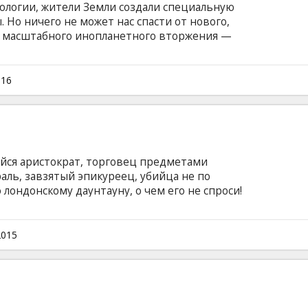
ологии, жители Земли создали специальную
 Но ничего не может нас спасти от нового,
и масштабного инопланетного вторжения —
ероев, которые единственные могут спасти
м на английском языке с субтитрами на
еансы в формате 2D и 3D.
016
йся аристократ, торговец предметами
раль, завзятый эпикуреец, убийца не по
 лондонскому даунтауну, о чем его не спроси!
оворотом Джоком Чарльз постоянно
неприятности, в которых фигурируют тайная
арственные мужи, краденные картины и
2015
именно этим Мордекай зарабатывает себе на