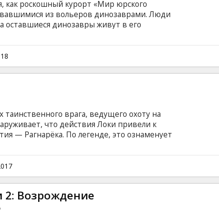
я, как роскошный курорт «Мир юрского
рвавшимися из вольеров динозаврами. Люди
 а оставшиеся динозавры живут в его
спавший до этого на острове вулкан начинает
) и Клэр (Брайс Даллас Ховард) организуют
обы эвакуировать последних динозавров с
018
ублара. Оуэн хочет найти свою бывшую
 а в Клэр крепнет глубокая привязанность к
целью этой миссии.
х таинственного врага, ведущего охоту на
аруживает, что действия Локи привели к
ия — Рагнарёка. По легенде, это ознаменует
ледствием которой станет его уничтожение. В
Тору предстоит прибегнуть к помощи своего
предстоит столкнуться лицом к лицу со
2017
емоном, целью которого является
м на английском языке с субтитрами на
 2: Возрождение
еансы в формате 2D и 3D.
e