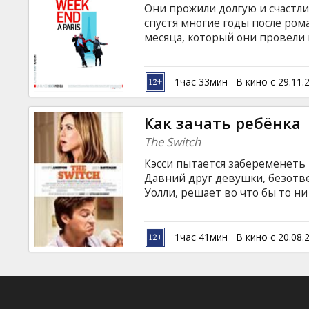
Они прожили долгую и счастли
спустя многие годы после ром
месяца, который они провели 
прекрасный город, чтобы осве
страсти. В столице Франции о
хорошего приятеля, который 
1час 33мин
В кино с 29.11.
английском языке с субтитрам
Как зачать ребёнка
The Switch
Кэсси пытается забеременеть
Давний друг девушки, безотв
Уолли, решает во что бы то н
свою. Позже он вынужден скрыв
ролях: Jennifer Aniston, Jason Ba
Lewis, Thomas Robinson Pежиссё
1час 41мин
В кино с 20.08.
английском языке с субтитрам