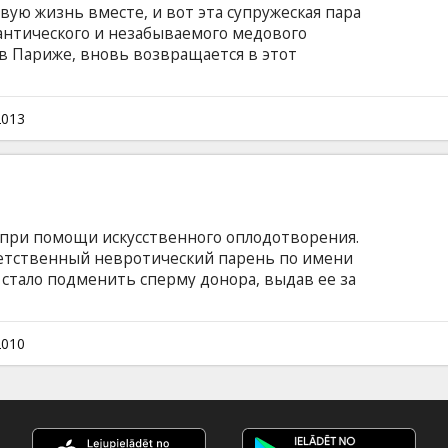
вую жизнь вместе, и вот эта супружеская пара
антического и незабываемого медового
в Париже, вновь возвращается в этот
жить свои чувства и вспомнить о былой
ни неожиданно повстречали своего старого
поможет им начать новую жизнь. Фильм на
2013
и на латышском и русском языках.
 при помощи искусственного оплодотворения.
етственный невротический парень по имени
и стало подменить сперму донора, выдав ее за
ать от Кэсси, что является отцом ребенка. В
teman, Patrick Wilson, Jeff Goldblum, Juliette
р: Josh Gordon, Will Speck Фильм на
2010
и на латышском и русском языках.