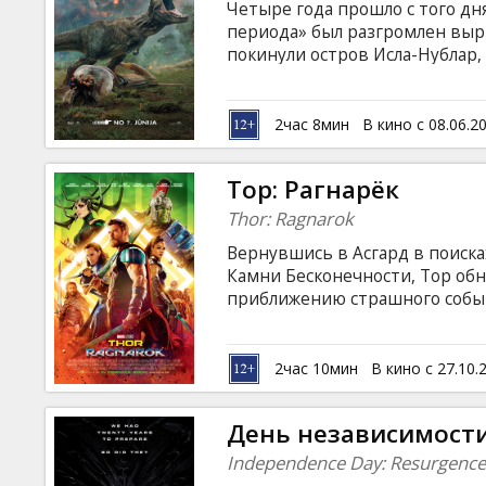
Четыре года прошло с того дн
периода» был разгромлен вы
покинули остров Исла-Нублар,
джунглях сами по себе. Когда 
извергаться, Оуэн (Крис Прэтт
спасательную экспедицию, чт
2час 8мин
В кино с 08.06.2
обреченного на гибель Исла-Н
подопечную бета-раптора Блу,
Тор: Рагнарёк
животным, которые являются 
Thor: Ragnarok
Вернувшись в Асгард в поиска
Камни Бесконечности, Тор обн
приближению страшного событ
последнюю битву Асгарда, пос
попытке предотвратить это, 
товарища - Халка. Вместе, им 
2час 10мин
В кино с 27.10.
злейшим врагом — огненным д
исполнение пророчества. Филь
День независимости
латышском и русском языках. С
Independence Day: Resurgenc