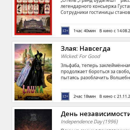
„Oтель „Гранд Будапешт”” рас
Кинозакуски
легендарного консьержа Густав
Сотрудники гостиницы станов
картин эпохи Возрождения, бо
B2B
и… драматических изменений
войнами XX века. Фильм на ан
1час 40мин
В кино с 14.08.
языке.
Клуб
Злая: Навсегда
Wicked: For Good
Эльфаба, теперь заклеймённая
продолжает бороться за своб
пытаясь разоблачить Волшебн
Добра и наслаждается всеми 
замуж за принца Фьерро, но её
толпа восстаёт против Злой 
2час 18мин
В кино с 21.11.
объединиться. Их дружба стан
изменить их самих и навсегда
День независимости
с субтитрами на латышском и р
Independence Day (1996)