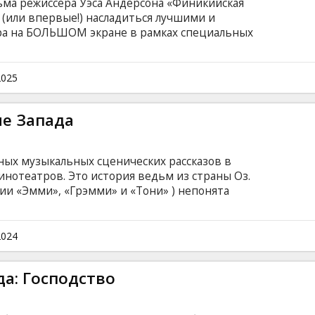
ьма режиссёра Уэса Андерсона «Финикийская
 (или впервые!) насладиться лучшими и
а на БОЛЬШОМ экране в рамках специальных
lts"! В основу фильма «Водная жизнь» положена
оге Стиве Зиссу, который занимается съёмкой
ывающих подводную среду и саму жизнь её
2025
ме Запада
тных музыкальных сценических рассказов в
кинотеатров. Это история ведьм из страны Оз.
ии «Эмми», «Грэмми» и «Тони» ) непонята
 кожи, находится в пути, чтобы открыть
суперзвезда Ариана Гранде) -популярная
едстоит раскрыть свое истинное сердце.
2024
страны Оз их дружба оказывается на
ом языке с субтитрами на латышском и
а: Господство