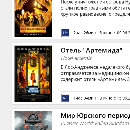
После уничтожения острова Н
стали полноправными обитат
хрупкое равновесие, определ
как долго человек сможет сохр
самыми устрашающими сущест
с субтитрами на латышском и р
2час 26мин
В кино с 09.06.
Отель "Артемида"
Hotel Artemis
В Лос-Анджелесе недалекого 
отправляется за медицинской
содержит отель «Артемида». З
лечение и отдохнуть. Но паро
собой местного криминальног
предмет, похищенный в резул
1час 34мин
В кино с 15.06.
придется немало попотеть, в
оружие. Фильм на английском 
Мир Юрского перио
языках.
Jurassic World: Fallen Kingdom