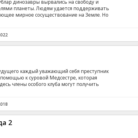
ублар динозавры вырвались на свободу и
елями планеты. Людям удается поддерживать
яющее мирное сосуществование на Земле. Но
анять свое господство, живя по соседству с
вами в истории? Фильм на английском языке
усском языках.
2022
будущего каждый уважающий себя преступник
 помощью к суровой Медсестре, которая
десь члены особого клуба могут получить
чка новых клиентов случайно приводит за
о босса, желающего получить заветный
ьтате ограбления. Постояльцам отеля
2018
едь внутри строго-настрого запрещено любое
языке с субтитрами на латышском и русском
да 2