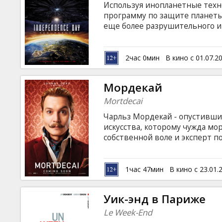
Используя инопланетные техн
программу по защите планеты.
еще более разрушительного 
только смелость нескольких г
наш мир от уничтожения. Филь
латышском и русском языках. С
2час 0мин
В кино с 01.07.2
Мордекай
Mortdecai
Чарльз Мордекай - опустивши
искусства, которому чужда мо
собственной воле и эксперт по
Вместе со своим слугой-морд
впутывается во всякого рода 
полиция и озлобленные госуд
1час 47мин
В кино с 23.01.
умерщвленные клиенты, - но 
жизнь.
Уик-энд в Париже
Le Week-End