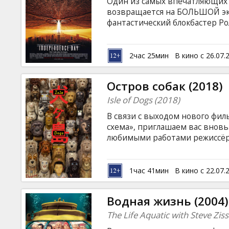
Один из самых впечатляющих 
возвращается на БОЛЬШОЙ эк
фантастический блокбастер Р
отреставрированныи в 4K кач
инопланетных кораблей с цел
планету. Довольно скоро, сто
2час 25мин
В кино с 26.07.
превосходством противника, 
США вместе с группой выживш
Остров собак (2018)
объекте, где находится захва
Isle of Dogs (2018)
В связи с выходом нового фил
схема», приглашаем вас вновь
любимыми работами режиссёр
классических показов "Kino Ku
Кобаяши, опекаемого коррумп
последнего все домашние соб
1час 41мин
В кино с 22.07.
свалку, Атари в одиночку от
аппарате на мусорный остров,
Водная жизнь (2004)
Спотс.
The Life Aquatic with Steve Zis