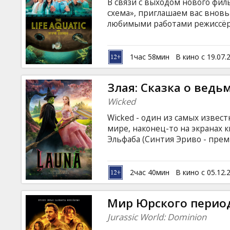
В связи с выходом нового фил
схема», приглашаем вас вновь
любимыми работами режиссёр
классических показов "Kino Ku
история об известном океанол
документальных картин, опис
1час 58мин
В кино с 19.07.
обитателей.
Злая: Cказка о ведь
Wicked
Wicked - один из самых извес
мире, наконец-то на экранах 
Эльфаба (Синтия Эриво - прем
окружающими из-за ее зеленой
свою истинную силу. Глинда (
молодая женщина, которой пр
2час 40мин
В кино с 05.12.
После встречи с Волшебником 
перепутье. Фильм на английск
Мир Юрского период
русском языках.
Jurassic World: Dominion