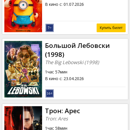
Кинозакуски
В кино с
:
01.07.2026
B2B
Купить билет
Клуб
Большой Лебовски
(1998)
The Big Lebowski (1998)
1час 57мин
В кино с
:
23.04.2026
Трон: Арес
Tron: Ares
1час 58мин