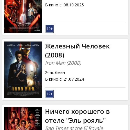
В кино с
:
08.10.2025
Железный Человек
(2008)
Iron Man (2008)
2час 6мин
В кино с
:
21.07.2024
Ничего хорошего в
отеле "Эль рояль"
Bad Times at the El Royale