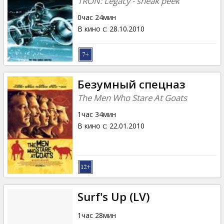
TRON: Legacy - sneak peek
0час 24мин
В кино с
:
28.10.2010
Безумный спецназ
The Men Who Stare At Goats
1час 34мин
В кино с
:
22.01.2010
Surf's Up (LV)
1час 28мин