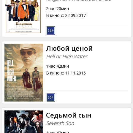
2час 20мин
В кино с
:
22.09.2017
Любой ценой
Hell or High Water
1час 42мин
В кино с
:
11.11.2016
Седьмой сын
Seventh Son
1час 42мин