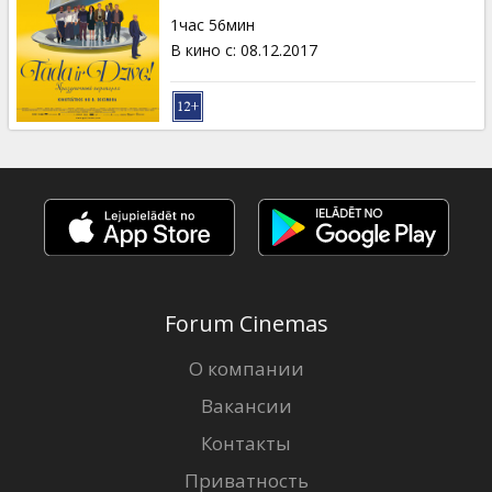
Кинозакуски
1час 56мин
В кино с
:
08.12.2017
B2B
Клуб
Forum Cinemas
О компании
Вакансии
Контакты
Приватность