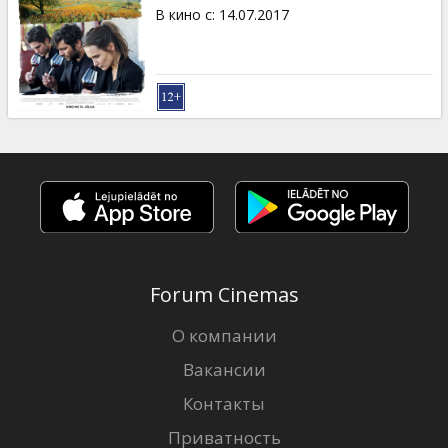
Кинозакуски
В кино с
:
14.07.2017
B2B
Клуб
Forum Cinemas
О компании
Вакансии
Контакты
Приватность