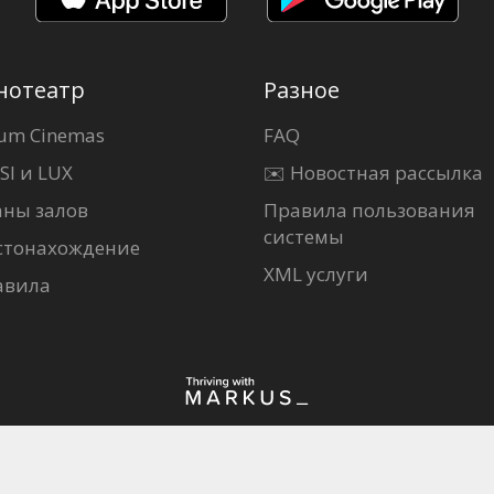
нотеатр
Разное
um Cinemas
FAQ
SI и LUX
✉️ Новостная рассылка
аны залов
Правила пользования
системы
стонахождение
XML услуги
авила