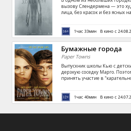
В одном из небольших городко
Кинозакуски
вызову Слендермена — это ху
лица, без красок и без ясных
множества детей и подростков
B2B
преследования, пока однажды 
языке с субтитрами на латышск
1час 33мин
В кино с 24.08.
Клуб
Бумажные города
Paper Towns
Выпускник школы Кью с детски
дерзкую соседку Марго. Поэто
принять участие в "карательн
соглашается. Но, придя в школ
что Марго исчезла… оставив д
которые он должен разгадать,
1час 40мин
В кино с 24.07.
языке с субтитрами на латышск