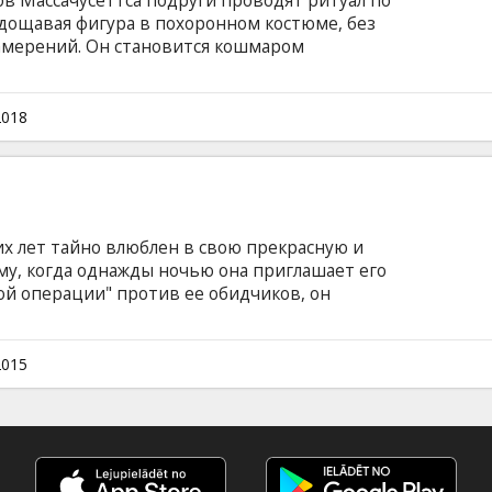
в Массачусеттса подруги проводят ритуал по
дощавая фигура в похоронном костюме, без
 намерений. Он становится кошмаром
, которые пытаются укрыться от его
не исчезают без следа. Фильм на английском
ом и русском языках.
2018
х лет тайно влюблен в свою прекрасную и
му, когда однажды ночью она приглашает его
ой операции" против ее обидчиков, он
у после их ночного приключения, Кью узнает,
ля него лишь таинственные послания,
 чтобы найти девушку. Фильм на английском
2015
ом и русском языках.