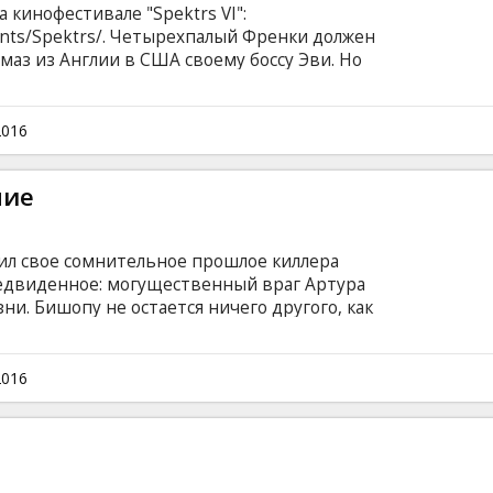
 кинофестивале "Spektrs VI":
vents/Spektrs/. Четырехпалый Френки должен
аз из Англии в США своему боссу Эви. Но
 в эпицентр больших неприятностей. Сделав
ком поединке, Френки попадает в круговорот
тий. ФИЛЬМ НА АНГЛИЙСКОМ ЯЗЫКЕ, БЕЗ
2016
ние
вил свое сомнительное прошлое киллера
редвиденное: могущественный враг Артура
ни. Бишопу не остается ничего другого, как
ных убийства, совершить которые ему
тиле – они будут выглядеть как несчастные
 языке с субтитрами на латышском и русском
2016