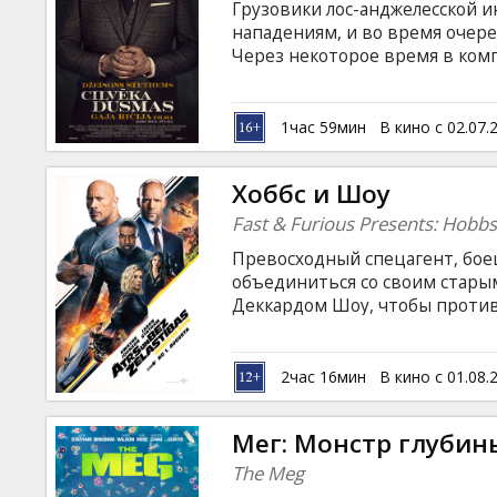
Грузовики лос-анджелесской и
нападениям, и во время очере
Через некоторое время в ком
британец Патрик. Он получает
необходимому минимуму пройд
отправляется на первое задан
1час 59мин
В кино с 02.07.
вооруженные налётчики, но Эй
бандой. Фильм на английском 
Хоббс и Шоу
языках.
Fast & Furious Presents: Hobb
Превосходный спецагент, бое
объединиться со своим стары
Деккардом Шоу, чтобы проти
английском языке с субтитрам
2час 16мин
В кино с 01.08.
Мег: Монстр глубин
The Meg