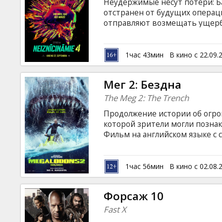
Неудержимые несут потери: Ба
отстранен от будущих операц
отправляют возмещать ущерб.
плен. Теперь Ли Кристмас дол
противника и освободить ком
катастрофу. Только так можно
1час 43мин
В кино с 22.09.
Неудержимых. Фильм на англи
русском языках.
Мег 2: Бездна
The Meg 2: The Trench
Продолжение истории об огро
которой зрители могли познак
Фильм на английском языке с 
1час 56мин
В кино с 02.08.
Форсаж 10
Fast X