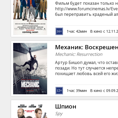
Фильм будет показан только на
http://www.forumcinemas.lv/E
был переправить краденый алм
вместо этого герой попадает
ставку на подпольном боксерс
весьма нежелательных собы
1час 42мин
В кино с 12.11.
СУБТИТРОВ.
Механик: Воскреше
Mechanic: Resurrection
Артур Бишоп думал, что оста
позади. Но тут случается неп
похищает любовь всей его жиз
согласиться на еще три заказ
придется в своем фирменном с
случаи... Фильм на английском
1час 39мин
В кино с 09.09.
языках.
Шпион
Spy