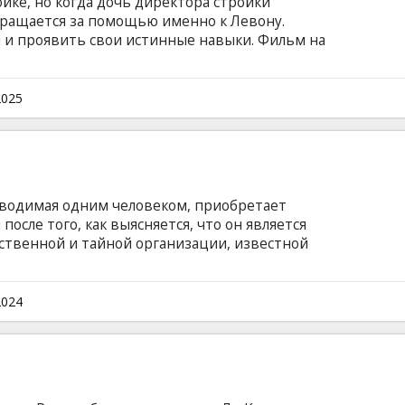
йке, но когда дочь директора стройки
ращается за помощью именно к Левону.
 и проявить свои истинные навыки. Фильм на
и на латышском и русском языках.
2025
оводимая одним человеком, приобретает
сле того, как выясняется, что он является
твенной и тайной организации, известной
глийском языке с субтитрами на латышском и
2024