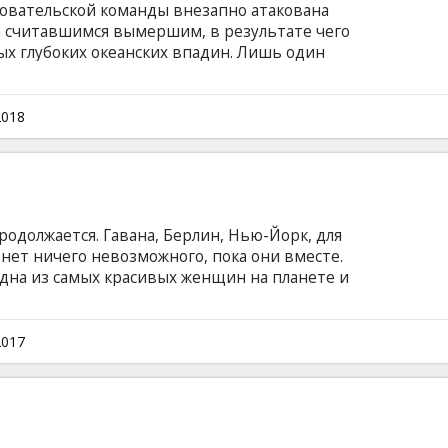
довательской команды внезапно атакована
 считавшимся вымершим, в результате чего
мых глубоких океанских впадин. Лишь один
сти команду из, казалось бы, безвыходной
к Джонас Тэйлор (Джейсон Стэйтем). Вскоре
 пришлось столкнуться с монстром какое-то
2018
нглийском языке с субтитрами на латышском и
одолжается. Гавана, Берлин, Нью-Йорк, для
нет ничего невозможного, пока они вместе.
 одна из самых красивых женщин на планете и
а киберпреступности, дороги друзей
ком языке с субтитрами на латышском и
2017