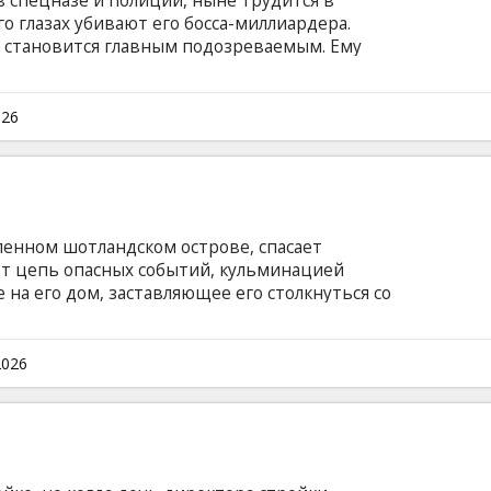
в спецназе и полиции, ныне трудится в
го глазах убивают его босса-миллиардера.
н становится главным подозреваемым. Ему
 Он решает самостоятельно выйти на след
я раскрывает грандиозный заговор. Фильм на
и на латышском и русском языках.
026
енном шотландском острове, спасает
ет цепь опасных событий, кульминацией
 на его дом, заставляющее его столкнуться со
 на английском языке с субтитрами на
2026