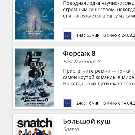
Поводная лодка научно-иссле
огромным существом, некогда
она погружается в одну из са
человек на свете способен спа
ситуации - опытный ныряльщи
выясняется, что ему и самому
1час 53мин
В кино с 24.08.
время тому назад. Фильм на а
русском языках.
Форсаж 8
Fast & Furious 8
Пристегните ремни — гонка пр
самой крутой команды в мире 
Но когда на их пути окажется
по совместительству королев
разойдутся… Фильм на английс
русском языках.
2час 16мин
В кино с 14.04.
Большой куш
Snatch