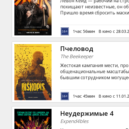
Левон Кейд — рабочий на стро
похищают неизвестные, он об
Пришло время сбросить маски
английском языке с субтитрам
1час 56мин
В кино с 28.03.
Пчеловод
The Beekeeper
Жестокая кампания мести, пр
общенациональные масштабы по
бывшим сотрудником могущес
как «Пчеловоды». Фильм на ан
русском языках.
1час 45мин
В кино с 11.01.
Неудержимые 4
Expend4bles