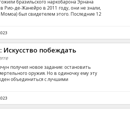
тожили бразильского наркобарона Эрнана
в Рио-де-Жанейро в 2011 году, они не знали,
 Момоа) был свидетелем этого. Последние 12
 которому Дом заплатит за все. Действие
Лос-Анджелеса до Рима, от Бразилии до
нтарктиды. Новые союзники, старые враги,
2023
алин — это будет Fast X! Фильм на английском
ом и русском языках.
: Искусство побеждать
erre
чун получил новое задание: остановить
ертельного оружия. Но в одиночку ему эту
жден объединиться с лучшими
е известным киноактером, который
дительное прикрытие. На кону судьба
 супершпионам придется играть по правилам
2023
ом языке с субтитрами на латышском и