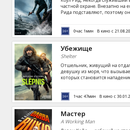
Коул Рид, некогда служивший 
Кинозакуски
частной охране. Внезапно на е
Рида подставляют, поэтому о
приходится бежать от закона.
B2B
убийцы и в ходе расследовани
английском языке с субтитрам
0час 1мин
В кино с 21.08.2
Клуб
Убежище
Shelter
Отшельник, живущий на отдал
девушку из моря, что вызыва
которых становится нападение
своей бурной историей. Фильм
латышском и русском языках.
1час 47мин
В кино с 30.01.
Мастер
A Working Man