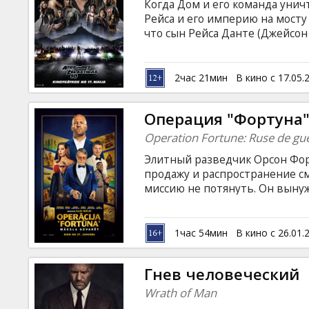
Когда Дом и его команда унич
Рейса и его империю на мосту 
что сын Рейса Данте (Джейсон
лет он готовил план, согласно
фильма будет происходить от 
Лондона и от Португалии до А
2час 21мин
В кино с 17.05.
скорость, напряжение и адрен
языке с субтитрами на латышск
Oперация "Фортуна"
Operation Fortune: Ruse de gu
Элитный разведчик Орсон Фор
продажу и распространение см
миссию не потянуть. Он выну
оперативниками мира, а такж
предоставит лихой группе убе
человечества, но на этот раз
1час 54мин
В кино с 26.01.
Голливуда. Фильм на английск
русском языках.
Гнев человеческий
Wrath of Man