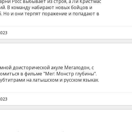
рни Росс выбывает из строя, а Ли Кристмас
ий. В команду набирают новых бойцов и
 Но и они терпят поражение и попадают в
жен в одиночку пробраться в логово
анду, попутно предотвратив глобальную
 спасти мир и восстановить репутацию
2023
йском языке с субтитрами на латышском и
мной доисторической акуле Мегалодон, с
омиться в фильме "Мег: Монстр глубины".
субтитрами на латышском и русском языках.
2023