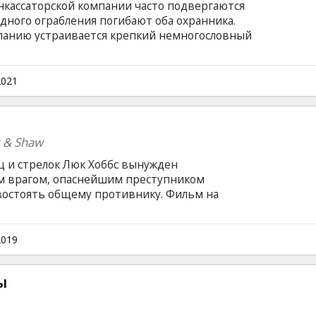
нкассаторской компании часто подвергаются
дного ограбления погибают оба охранника.
панию устраивается крепкий немногословный
 от босса прозвище Эйч и, впритык к
я тесты по фитнесу, стрельбе и вождению,
ие. Вскоре и его грузовик пытаются ограбить
2021
ч в одиночку расправляется с целой банцелой
языке с субтитрами на латышском и русском
s & Shaw
ц и стрелок Люк Хоббс вынужден
м врагом, опаснейшим преступником
востоять общему противнику. Фильм на
и на латышском и русском языках.
2019
ы