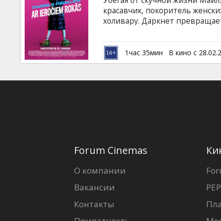
Убегая от скучной жизни Майл
Кинозакуски
красавчик, покоритель женск
холивару. Даркнет превращает
Фильм на английском языке с 
B2B
1час 35мин
В кино с 28.02.
Клуб
Forum Cinemas
Ки
О компании
For
Вакансии
PEP
Контакты
Пл
Приватность
Ме