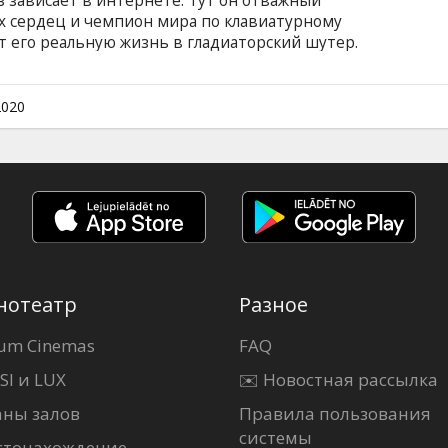
з зависает в интернете. Тут он отважный
их сердец и чемпион мира по клавиатурному
 его реальную жизнь в гладиаторский шутер.
субтитрами на латышском и русском языках.
2020
нотеатр
Разное
um Cinemas
FAQ
SI и LUX
✉️ Новостная рассылка
аны залов
Правила пользования
системы
стонахождение