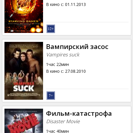
Кинозакуски
В кино с
:
01.11.2013
B2B
Клуб
Вампирский засос
Vampires suck
1час 22мин
В кино с
:
27.08.2010
Фильм-катастрофа
Disaster Movie
1час 40мин