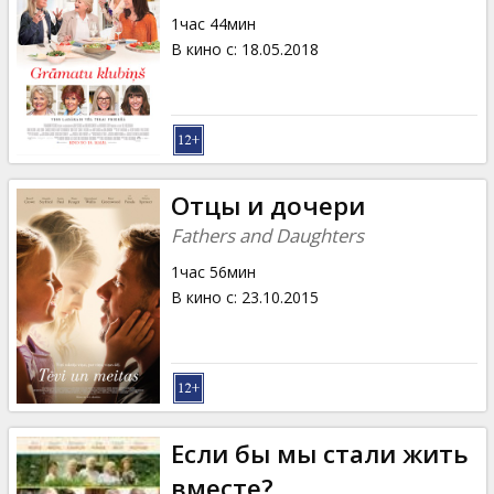
1час 44мин
В кино с
:
18.05.2018
Отцы и дочери
Fathers and Daughters
1час 56мин
В кино с
:
23.10.2015
Еcли бы мы стали жить
вместе?