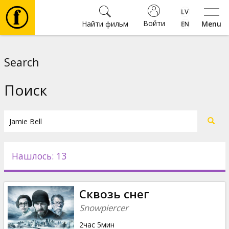
Войти
Найти фильм
Menu
Фильмы
Search
Билеты
Поиск
Культура
Мероприятия
Нашлось: 13
Новости
Сквозь снег
Подарки
Snowpiercer
2час 5мин