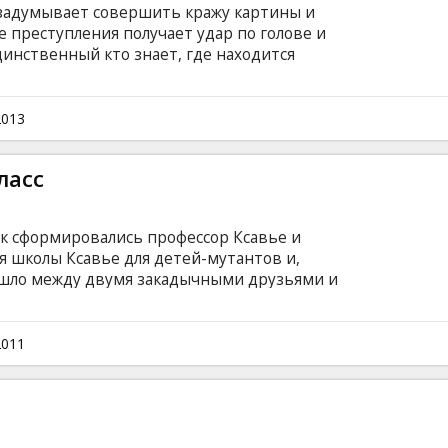
задумывает совершить кражу картины и
е преступления получает удар по голове и
динственный кто знает, где находится
 попытки вспомнить, банда начинает
ти и нанимают женщину-гипнотизершу, чтобы
м на английском языке с субтитрами на
2013
ласс
ак сформировались профессор Ксавье и
я школы Ксавье для детей-мутантов и,
зошло между двумя закадычными друзьями и
: James McAvoy, Michael Fassbender, Kevin
 Oliver Platt, Jennifer Lawrence, Nicholas Hoult,
Vaughn Cценарий: Ashley Edward Miller, Zack
2011
зыке с субтитрами на латышском и русском