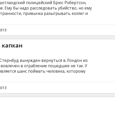
шотландский полицейский Брюс Робертсон,
е. Ему бы надо расследовать убийство, но ему
транности, привычка разыгрывать коллег и
бертсоном присматривают его напарник Рэй
. Фильм на английском языке с субтитрами на
2013
 капкан
Стернбуд вынужден вернуться в Лондон из
н вовлечен в ограбление пошедшее не так. У
является шанс поймать человека, которому
ники снова меряются силами, но они
м преступным заговором, с которым
ыжить. Фильм на английском языке с
2013
сском языках.