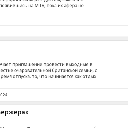
 появившись на MTV, пока их афера не
лучает приглашение провести выходные в
естье очаровательной британской семьи, с
емя отпуска, то, что начинается как отдых
в кошмарный психологический кошмар. Фильм
ами на латышском и русском языках.
2024
 Бержерак