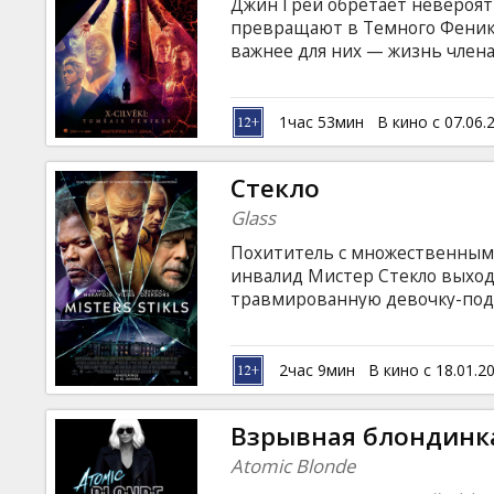
Джин Грей обретает невероят
превращают в Темного Феникс
важнее для них — жизнь члена
Фильм на английском языке с 
1час 53мин
В кино с 07.06.
Стекло
Glass
Похититель с множественным 
инвалид Мистер Стекло выход
травмированную девочку-подр
Дэвида Данна. Фильм на англи
русском языках.
2час 9мин
В кино с 18.01.2
Взрывная блондинк
Atomic Blonde