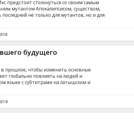
Икс предстоит столкнуться со своим самым
ним мутантом Апокалипсисом, существом,
 последней не только для мутантов, но и для
х способа победы над неуязвимым и
 Икс предстоит узнать больше о
Но Апокалипсис неимоверно силен и
2016
шается, ведь он твердо убежден, что только
ыживание… Фильм на английском языке с
увшего будущего
сском языках.
 в прошлое, чтобы изменить основные
жет глобально повлиять на людей и
ом языке с субтитрами на латышском и
2014