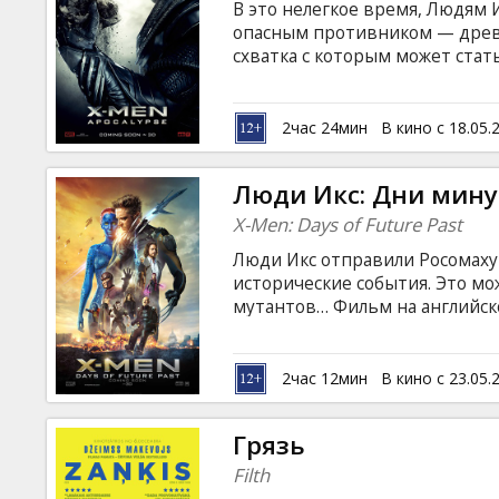
В это нелегкое время, Людям 
опасным противником — древ
схватка с которым может стать
всего человечества. В поиска
бессмертным монстром, Людям
происхождении своего вида. 
2час 24мин
В кино с 18.05.
вероятность победы все умень
сильнейшие имеют право на в
Люди Икс: Дни мин
субтитрами на латышском и ру
X-Men: Days of Future Past
Люди Икс отправили Росомаху
исторические события. Это мо
мутантов… Фильм на английск
русском языках.
2час 12мин
В кино с 23.05.
Грязь
Filth