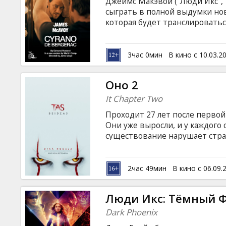
Джеймс Макэвой ("Люди Икс", 
сыграть в полной выдумки но
которая будет транслироватьс
Привлекательный, молодцеват
Бержерак влюблен в свою прек
этом не подозревает. Он счит
3час 0мин
В кино с 10.03.2
жизни и, хотя его нос, возмо
остроумия, верит, что Роксана
Оно 2
It Chapter Two
Проходит 27 лет после перво
Они уже выросли, и у каждого
существование нарушает стр
заставляет их вновь собраться
субтитрами на латышском и ру
2час 49мин
В кино с 06.09.
Люди Икс: Тёмный 
Dark Phoenix