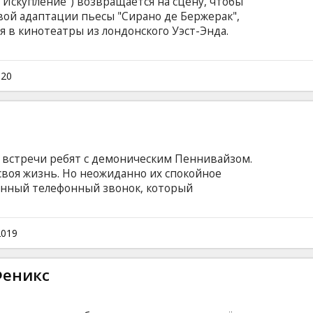
"Искупление") возвращается на сцену, чтобы
вой адаптации пьесы "Сирано де Бержерак",
я в кинотеатры из лондонского Уэст-Энда.
ый воин и блестящий поэт Сирано де
расную и умную кузину Роксану, хотя она об
ает свой огромный нос проклятием своей
020
жно, послужил развитию его беспощадного
 его отвергнет.
й встречи ребят с демоническим Пеннивайзом.
 своя жизнь. Но неожиданно их спокойное
анный телефонный звонок, который
 вместе. Фильм на английском языке с
сском языках.
2019
Феникс