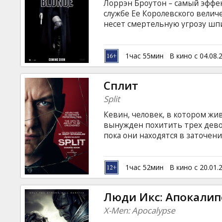
Лоррэн Броутон – самый эффе
службе Ее Королевского величе
несет смертельную угрозу ш
Броутон попадает в Берлин в к
падет берлинская стена, а вм
заполучить досье на всех засв
1час 55мин
В кино с 04.08.
Лоррэн оказывается втянутой 
субтитрами на латышском и ру
Сплит
Split
Кевин, человек, в котором жи
вынужден похитить трех дево
пока они находятся в заточен
Чудовище — материализуется.
латышском и русском языках.
1час 52мин
В кино с 20.01.
Люди Икс: Апокалип
X-Men: Apocalypse