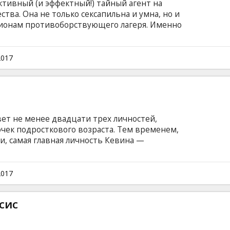
ктивный (и эффектный!) тайный агент на
ства. Она не только сексапильна и умна, но и
пионам противоборствующего лагеря. Именно
онце 80-х, на переломе эпох, когда вот-вот
есте с ней и коммунистический режим, чтобы
еченных коллег по цеху. Сама того не желая,
2017
в тайную игру. Фильм на английском языке с
сском языках.
вет не менее двадцати трех личностей,
чек подросткового возраста. Тем временем,
ии, самая главная личность Кевина —
 Фильм на английском языке с субтитрами на
2017
сис