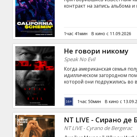
Кинозакуски
контракт на запись альбома и
раскрылась.
B2B
1час 41мин
В кино с 11.09.2026
Клуб
Не говори никому
Speak No Evil
Когда американская семья по
идиллическом загородном пом
которой они подружились во вр
мечты, вскоре превращается 
на английском языке с субтитр
1час 50мин
В кино с 13.09.
NT LIVE - Сирано де
NT LIVE - Cyrano de Bergerac