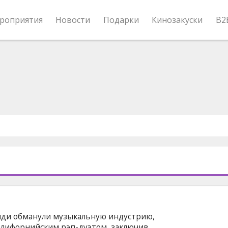
роприятия
Новости
Подарки
Кинозакуски
B2
нди обманули музыкальную индустрию,
лифорнийским рэп-дуэтом, заключив