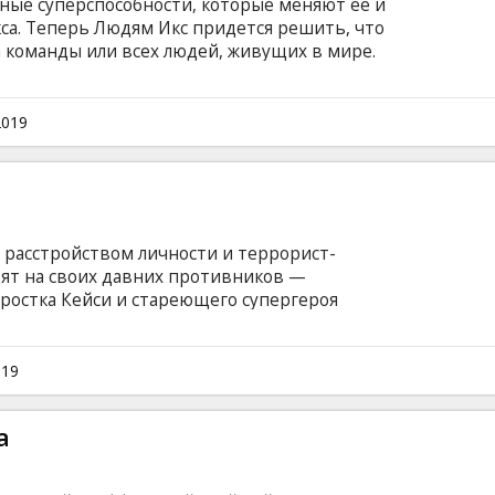
ные суперспособности, которые меняют её и
а. Теперь Людям Икс придется решить, что
 команды или всех людей, живущих в мире.
субтитрами на латышском и русском языках.
2019
расстройством личности и террорист-
ят на своих давних противников —
остка Кейси и стареющего супергероя
йском языке с субтитрами на латышском и
019
а