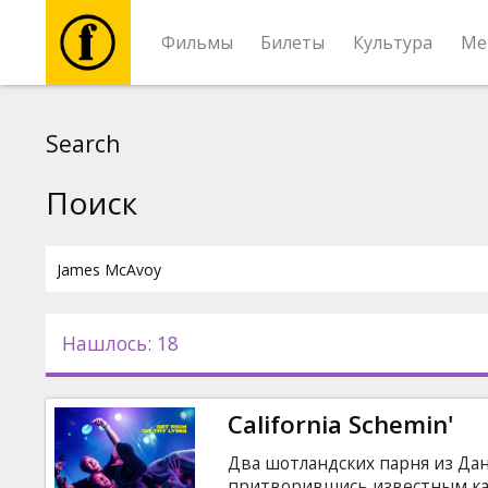
Фильмы
Билеты
Культура
Ме
Фильмы
Search
Билеты
Поиск
Культура
Мероприятия
Нашлось: 18
Новости
California Schemin'
Подарки
Два шотландских парня из Да
притворившись известным ка