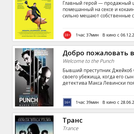
Главный герой — продажный 
помешанный на сексе и кокаин
сильно мешают собственные с
беготня за девушками. За Ро
Леннокс и начальник Боб Тоал
латышском и русском языках.
1час 37мин
В кино с 06.12.
Добро пожаловать в
Welcome to the Punch
Бывший преступник Джейкоб 
своего убежища, когда его сы
детектива Макса Левински по
всегда удавалось уйти. Сопер
сталкиваются с более глубоки
вынуждены бороться, чтобы в
1час 39мин
В кино с 28.06.
субтитрами на латышском и ру
Транс
Trance