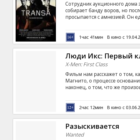
Сотрудник аукционного дома 
собирает банду воров, но посл
просыпается с амнезией. Он е
картина и после неудавшийся
подозревать его в двуличнос
попасть ему в сознание. Филь
1час 41мин
В кино с 19.04.
латышском и русском языках.
Люди Икс: Первый к
X-Men: First Class
Фильм нам расскажет о том, к
Магнито, о процессе основани
наконец, о том, что же прои
почему они расстались. В ролях
Bacon, Rose Byrne, January Jones,
Zoe Kravitz Pежиссёр: Matthew 
2час 12мин
В кино с 03.06.
Stentz Фильм на английском я
языках.
Разыскивается
Wanted