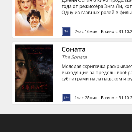
Джейн Остин б кино продолжае
Кинозакуски
года от режиссёра Энга Ли, ко
Одну из главных ролей в филь
роман адаптировала знаменит
B2B
Томпсон, которая за свою раб
киноакадемии — «Оскара»! Эк
2час 16мин
В кино с 31.10.
о печальной участи беспридан
Клуб
больших состояний, вынужден
Cоната
тем, от чьей милости они зави
The Sonata
Молодая скрипачка раскрывае
выходящие за пределы воображ
субтитрами на латышском и ру
1час 28мин
В кино с 31.10.