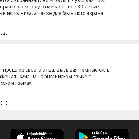
тся с экранизацией «Разум и чувства» 1995
торая в этом году отмечает своё 30-летие.
ме исполнила, а также для большого экрана
ая британская актриса и сценаристка Эмма
оту была удостоена премии Американской
ранизация романа Джейн Остин рассказывает
2025
ниц из благородных семейств и наследниках
ных подчиняться в выборе своих суженых
сят.
т прошлое своего отца, вызывая темные силы,
ения... Фильм на английском языке с
сском языках.
2019