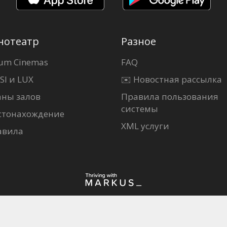
нотеатр
Разное
um Cinemas
FAQ
SI и LUX
✉️ Новостная рассылка
аны залов
Правила пользования
системы
стонахождение
XML услуги
авила