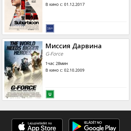
Кинозакуски
В кино с
:
01.12.2017
B2B
Клуб
Миссия Дарвина
G-Force
1час 28мин
В кино с
:
02.10.2009