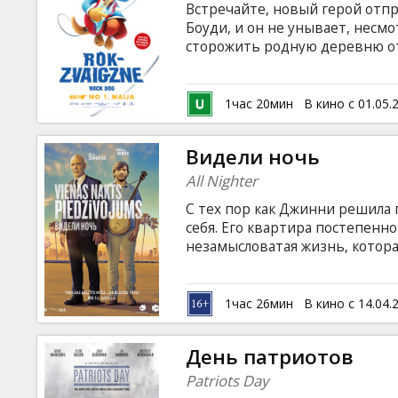
Встречайте, новый герой отпр
Боуди, и он не унывает, несмо
сторожить родную деревню от
рок-легенды, кота по имени Эн
и волки подстерегают за кажды
твоих лапах! Фильм дублирова
1час 20мин
В кино с 01.05.
Видели ночь
All Nighter
С тех пор как Джинни решила
себя. Его квартира постепенно
незамысловатая жизнь, которая
однажды на его пороге не поя
папаша Джинни. Какое-то врем
Мартин — его единственная за
1час 26мин
В кино с 14.04.
Галло, не привыкший получат
ночное приключение на улицах
День патриотов
субтитрами на латышском и ру
Patriots Day