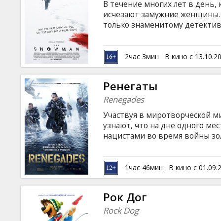
В течение многих лет в день,
исчезают замужние женщины. С
только знаменитому детективу
следующего снегопада неумол
языке с субтитрами на латышск
2час 3мин
В кино с 13.10.2
Ренегаты
Renegades
Участвуя в миротворческой м
узнают, что на дне одного ме
нацистами во время войны зо
долларов. Решив достать клад
владельцам и их потомкам, со
"самоволку". Но конечно же, вс
1час 46мин
В кино с 01.09.
уже враг следует по пятам, а 
Фильм на английском языке с 
Рок Дог
Rock Dog