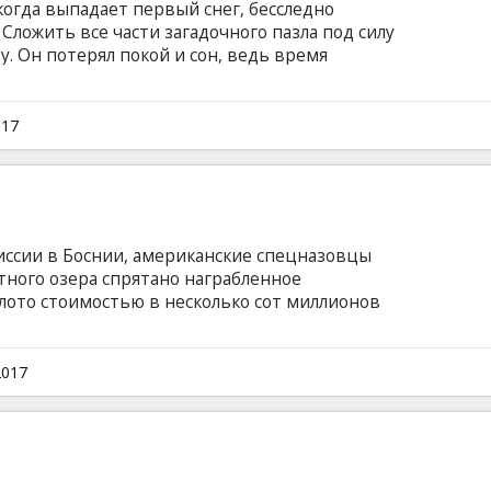
 когда выпадает первый снег, бесследно
ложить все части загадочного пазла под силу
. Он потерял покой и сон, ведь время
имо приближается. Фильм на английском
ом и русском языках.
017
иссии в Боснии, американские спецназовцы
стного озера спрятано награбленное
лото стоимостью в несколько сот миллионов
 со дна озера, дабы вернуть его законным
лдаты разрабатывают план и уходят в
е идет совсем не так, как они надеялись: и вот
2017
на выполнение миссии у парней остается.
субтитрами на латышском и русском языках.