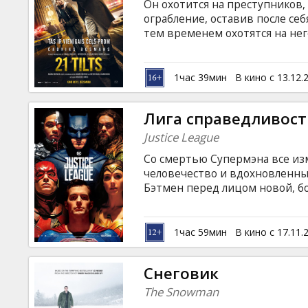
Он охотится на преступников
ограбление, оставив после се
тем временем охотятся на нег
скрыться, так как первый раз
выходы с острова, в том числе
субтитрами на латышском и ру
1час 39мин
В кино с 13.12.
Лига справедливост
Justice League
Со смертью Супермэна все изм
человечество и вдохновленны
Бэтмен перед лицом новой, б
своей новообретенной союзн
не справиться - уж больно си
команду мета-людей. Впервые 
1час 59мин
В кино с 17.11.
Бэтмен, Чудо-Женщина, Аквам
языке с субтитрами на латышск
Снеговик
The Snowman