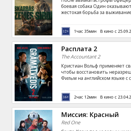
После авиакатастрофы офицер
Кинозакуски
боевая собака Один оказывают
жестокая борьба за выживани
известного режиссера Дэвида
B2B
триллер, исследующий неруши
другом, которым предстоит п
1час 35мин
В кино с 25.09.
Фильм на английском языке с 
Клуб
Расплата 2
The Accountant 2
Кристиан Вольф применяет св
чтобы восстановить неразреш
Фильм на английском языке с 
2час 12мин
В кино с 23.04.
Миссия: Красный
Red One