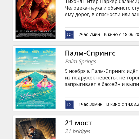
Тихоня Питер Паркер балансир
Человека-паука и обычного сту
ему дорог, в опасности или за
испытание. Он должен использ
одолеть жестокого безумца до
языке с субтитрами на латышск
2час 7мин
В кино с 18.06.2
Палм-Спрингс
Palm Springs
9 ноября в Палм-Спрингс идёт
из подружек невесты, не тороп
запрыгивает в бассейн и выпи
молодожёнов. Это впечатляет 
оказывается с Найлзом наедин
принимают неожиданный повор
1час 30мин
В кино с 14.08.
заходит в загадочную пещеру 
календаре снова 9 ноября. Фи
21 мост
латышском и русском языках.
21 bridges