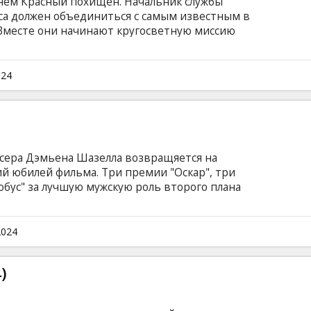
нем Красный похищен. Начальник службы
са должен объединиться с самым известным в
 Вместе они начинают кругосветную миссию
 на английском языке с субтитрами на
024
сера Дэмьена Шазелла возвращяется на
й юбилей фильма. Три премии "Оскар", три
обус" за лучшую мужскую роль второго плана
 мечтает стать великим. Казалось бы, вот-вот
шу замечает настоящий гений, дирижер
елание Эндрю добиться успеха быстро
2024
безжалостный наставник продолжает
и дальше — за пределы человеческих
)
бедителем из этой схватки?