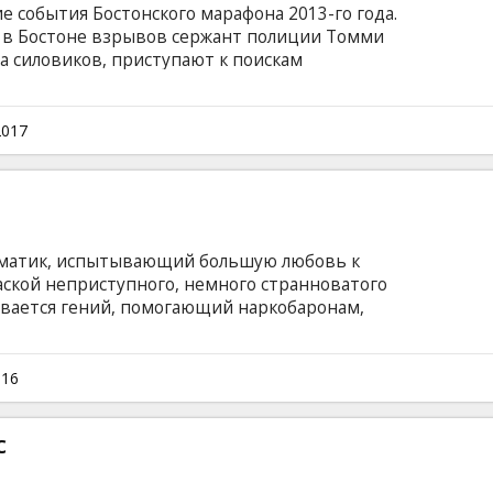
е события Бостонского марафона 2013-го года.
 в Бостоне взрывов сержант полиции Томми
да силовиков, приступают к поискам
димо срочно обезвредить, прежде чем они
 братьев Царнаевых вошла в историю как одна
х операций в мире. Фильм на английском
2017
ом и русском языках.
матик, испытывающий большую любовь к
аской неприступного, немного странноватого
ывается гений, помогающий наркобаронам,
 сомнительным личностям отмывать
стиана просят проверить чистоту бухгалтерии
ут уж ему придется помимо калькулятора
016
трельным оружием. Фильм на английском
ом и русском языках.
с