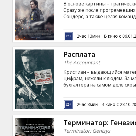
В основе картины – трагически
Сразу же после прогремевших
Сондерс, а также целая коман
террористов, которых необхо
нанесут новый удар. Охота на
из самых сложных полицейски
2час 13мин
В кино с 06.01.
языке с субтитрами на латышск
Расплата
The Accountant
Кристиан – выдающийся мате
цифрам, нежели к людям. За м
бухгалтера на самом деле скр
торговцам оружием и прочим
денежные потоки. Но вот Кри
одной крупной компании - и т
2час 8мин
В кино с 28.10.2
воспользоваться еще и огнес
языке с субтитрами на латышск
Терминатор: Генези
Terminator: Genisys