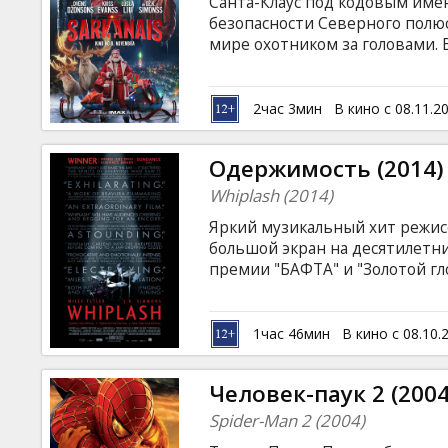
Санта-Клаус под кодовым име
безопасности Северного полю
мире охотником за головами.
по спасению Рождества. Фильм
латышском и русском языках.
2час 3мин
В кино с 08.11.2
Одержимость (2014)
Whiplash (2014)
Яркий музикальный хит режис
большой экран на десятилетни
премии "БАФТА" и "Золотой гл
актёру Дж. К. Симмонсу! Эндрю
его мечта осуществится. Юно
лучшего в стране оркестра. Ж
1час 46мин
В кино с 08.10.
становится одержимостью, а 
подталкивать его все дальше 
Человек-паук 2 (2004
возможностей. Кто выйдет по
Spider-Man 2 (2004)