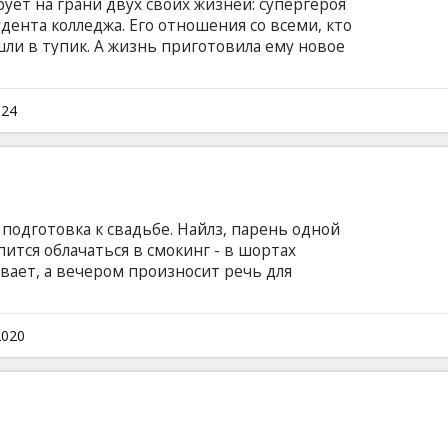
ует на грани двух своих жизней: супергероя
дента колледжа. Его отношения со всеми, кто
шли в тупик. А жизнь приготовила ему новое
овать все свои суперспособности, чтобы
ктора Отто Октавиуса. Фильм на английском
ом и русском языках.
024
 подготовка к свадьбе. Найлз, парень одной
ится облачаться в смокинг - в шортах
вает, а вечером произносит речь для
сестру невесты Сару, и вот уже девушка
е под звёздным небом. Но тут события
от, и Сара вслед за своим приятелем
2020
а на следующий день обнаруживает, что на
льм на английском языке с субтитрами на