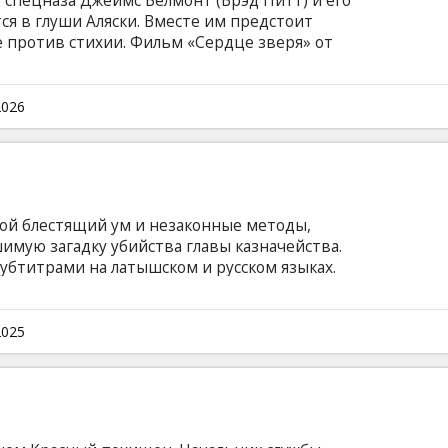
 спецназа Джеймс Белмонт (Брэд Питт) и его
ся в глуши Аляски. Вместе им предстоит
е против стихии. Фильм «Сердце зверя» от
 Эйера — это напряженный приключенческий
мую связь между человеком и его лучшим
ройти через самое серьезное испытание.
2026
субтитрами на латышском и русском языках.
ой блестящий ум и незаконные методы,
имую загадку убийства главы казначейства.
субтитрами на латышском и русском языках.
2025