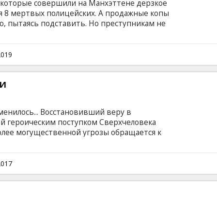
, которые совершили на Манхэттене дерзкое
бя 8 мертвых полицейских. А продажные копы
о, пытаясь подставить. Но преступникам не
 в истории Нью-Йорка полиция перекрыла все
, 21 мост. Фильм на английском языке с
сском языках.
2019
и
енилось... Восстановивший веру в
й героическим поступком Сверхчеловека
олее могущественной угрозы обращается к
ице Чудо-Женщине. Понимая, что вдовем им
лен враг! - Бэтмен и Чудо-Женщина набирают
плечем к плечу против мирового зла сразятся
2017
ен, Киборг и Флэш. Фильм на английском
ом и русском языках.