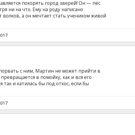
авляется покорять город зверей! Он — пёс
тря ни на что. Ему на роду написано
 волков, а он мечтает стать учеником живой
гус. Однако у Энгуса совсем другие планы, да
м углом. Но если не вешать хвост, то всё в
н на русском и латышском языке.
2017
 порвать с ним, Мартин не может прийти в
 превращается в помойку, как и вся его
 так и катилась бы под откос, если бы
вился мистер Галло, злобный и надменный
я назад он потерял связь со своей дочкой и
цепка. Несмотря на все его протесты, мистер
2017
ь отказы, втягивает Мартина в безбашенное
 Лос-Анжелеса. Фильм на английском языке с
сском языках.