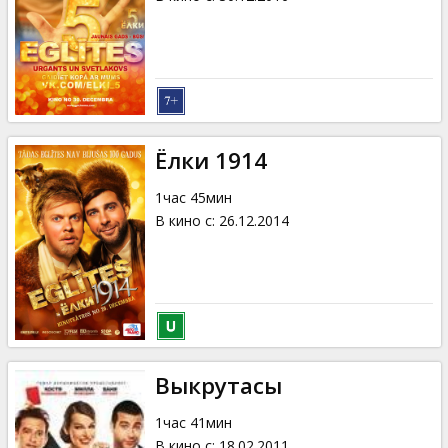
Ёлки 1914
1час 45мин
В кино с
:
26.12.2014
Выкрутасы
1час 41мин
В кино с
:
18.02.2011