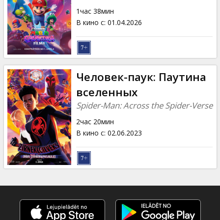
Кинозакуски
1час 38мин
В кино с
:
01.04.2026
B2B
Клуб
Человек-паук: Паутина
вселенных
Spider-Man: Across the Spider-Verse
2час 20мин
В кино с
:
02.06.2023