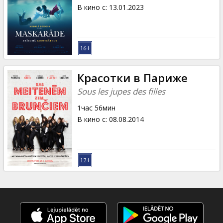
Кинозакуски
В кино с
:
13.01.2023
B2B
Клуб
Красотки в Париже
Sous les jupes des filles
1час 56мин
В кино с
:
08.08.2014