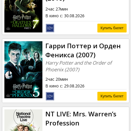
Кинозакуски
2час 27мин
В кино с
:
30.08.2026
B2B
Купить билет
Клуб
Гарри Поттер и Орден
Феникса (2007)
Harry Potter and the Order of
Phoenix (2007)
2час 20мин
В кино с
:
29.08.2026
Купить билет
NT LIVE: Mrs. Warren’s
Profession