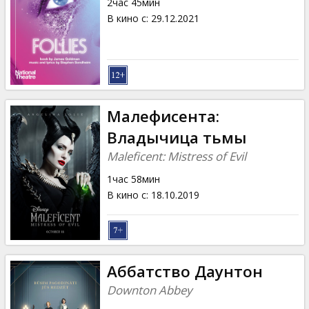
2час 45мин
В кино с
:
29.12.2021
Малефисента:
Владычица тьмы
Maleficent: Mistress of Evil
1час 58мин
В кино с
:
18.10.2019
Аббатство Даунтон
Downton Abbey