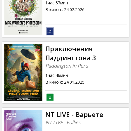
1час 57мин
В кино с
:
24.02.2026
Приключения
Паддингтона 3
Paddington in Peru
1час 46мин
В кино с
:
24.01.2025
NT LIVE - Варьете
NT LIVE - Follies